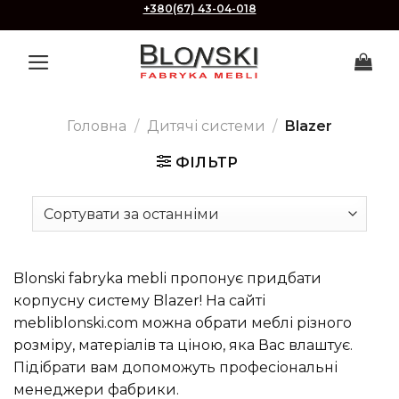
Skip
+380(67) 43-04-018
to
content
Головна
/
Дитячі системи
/
Blazer
ФІЛЬТР
Blonski fabryka mebli пропонує придбати
корпусну систему Blazer! На сайті
mebliblonski.com можна обрати меблі різного
розміру, матеріалів та ціною, яка Вас влаштує.
Підібрати вам допоможуть професіональні
менеджери фабрики.