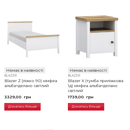
Немає в наявності
Немає в наявності
BLAZER
BLAZER
Blazer Z (ліжко 90) німфеа
Blazer X (тумба приліжкова
альба+делано світлий
1д) німфеа альба+делано
світлий
3329,00
грн
1739,00
грн
Дізнатись більше
Дізнатись більше