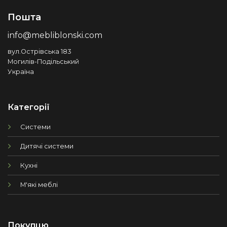
Пошта
info@mebliblonski.com
вул.Острівська 183
Могилів-Подільський
Україна
Категорії
Системи
Дитячі системи
Кухні
М'які меблі
Покупцю