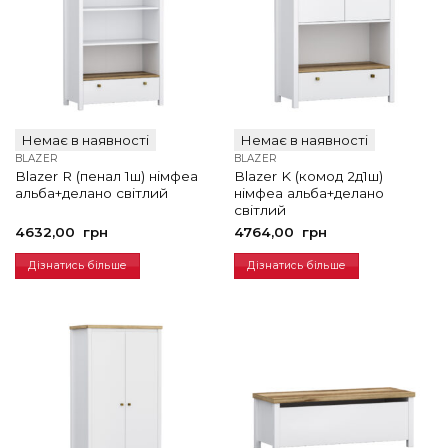
Немає в наявності
Немає в наявності
BLAZER
BLAZER
Blazer R (пенал 1ш) німфеа
Blazer K (комод 2д1ш)
альба+делано світлий
німфеа альба+делано
світлий
4632,00
грн
4764,00
грн
Дізнатись більше
Дізнатись більше