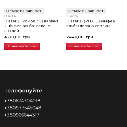
Немає в наявності
Немає в наявності
BLAZER
BLAZER
Blazer E (комод 3ш) варіант
Blazer B (РТВ 1ш) німфеа
2 німфеа альба+делано
альба+делано світлий
світлий
4201,00
грн
2446,00
грн
Дізнатись більше
Дізнатись більше
Телефонуйте
+380674304018
+380977545048
+380966644317