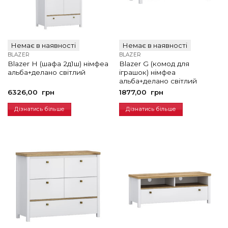
Немає в наявності
Немає в наявності
BLAZER
BLAZER
Blazer H (шафа 2д1ш) німфеа
Blazer G (комод для
альба+делано світлий
іграшок) німфеа
альба+делано світлий
6326,00
грн
1877,00
грн
Дізнатись більше
Дізнатись більше