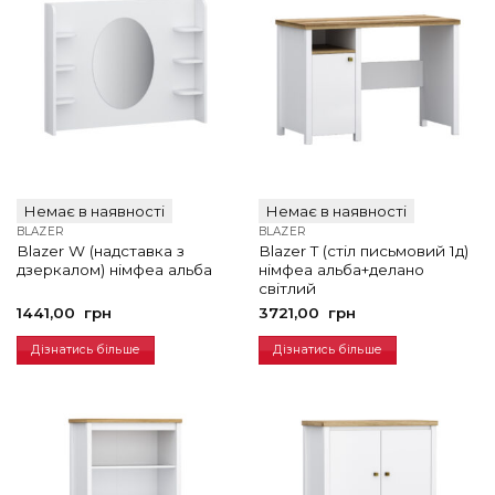
Немає в наявності
Немає в наявності
BLAZER
BLAZER
Blazer W (надставка з
Blazer T (стіл письмовий 1д)
дзеркалом) німфеа альба
німфеа альба+делано
світлий
1441,00
грн
3721,00
грн
Дізнатись більше
Дізнатись більше