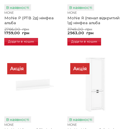
В наявності
В наявності
MONE
MONE
MoNe P (РТВ 2д) німфеа
MoNe R (пенал відкритий
альба
1д) німфеа альба
Оригінальна
Поточна
Оригінальна
Поточна
2766,00
грн
3749,00
грн
ціна:
ціна:
ціна:
ціна:
1759,00
грн
2563,00
грн
2766,00
1759,00
3749,00
2563,00
грн.
грн.
грн.
грн.
Додати в кошик
Додати в кошик
Акція
Акція
В наявності
В наявності
MONE
MONE