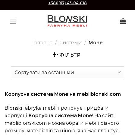
Skip
+380(67) 43-04-018
to
content
Головна
/
Системи
/
Mone
ФІЛЬТР
Корпусна система Mone на mebliblonski.com
Blonski fabryka mebli пропонує придбати
корпусні
Корпусна система Mone
! На сайті
mebliblonski.com можна обрати меблі різного
розміру, матеріалів та ціною, яка Вас влаштує.