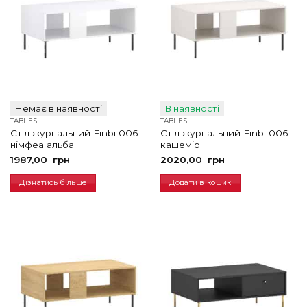
Немає в наявності
В наявності
TABLES
TABLES
Стіл журнальний Finbi 006
Стіл журнальний Finbi 006
німфеа альба
кашемір
1987,00
грн
2020,00
грн
Дізнатись більше
Додати в кошик