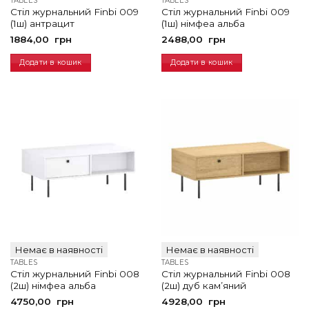
TABLES
TABLES
Стіл журнальний Finbi 009
Стіл журнальний Finbi 009
(1ш) антрацит
(1ш) німфеа альба
1884,00
грн
2488,00
грн
Додати в кошик
Додати в кошик
Немає в наявності
Немає в наявності
TABLES
TABLES
Стіл журнальний Finbi 008
Стіл журнальний Finbi 008
(2ш) німфеа альба
(2ш) дуб кам’яний
4750,00
грн
4928,00
грн