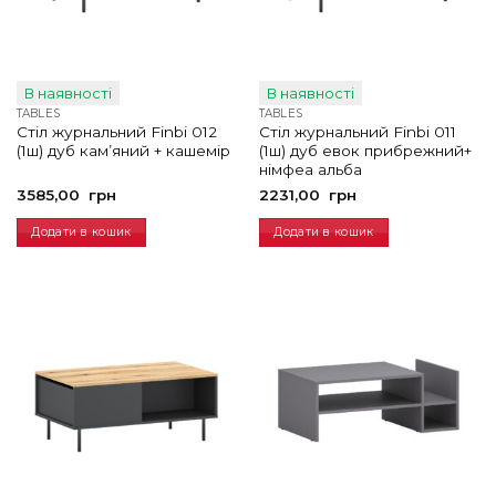
В наявності
В наявності
TABLES
TABLES
Стіл журнальний Finbi 012
Стіл журнальний Finbi 011
(1ш) дуб кам’яний + кашемір
(1ш) дуб евок прибрежний+
німфеа альба
3585,00
грн
2231,00
грн
Додати в кошик
Додати в кошик