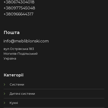
+380674304018
+380977545048
+380966644317
Пошта
info@mebliblonski.com
вул.Острівська 183
Могилів-Подільський
Україна
Категорії
Системи
Дитячі системи
Кухні