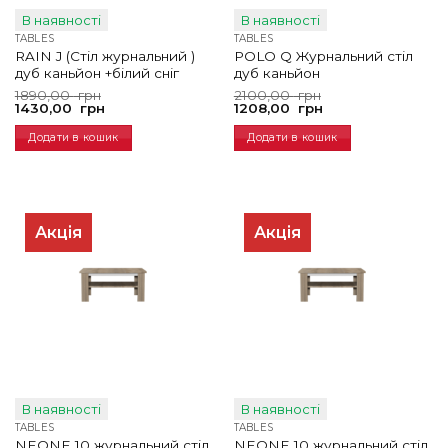
В наявності
В наявності
TABLES
TABLES
RAIN J (Cтіл журнальний )
POLO Q Журнальний стіл
дуб каньйон +білий сніг
дуб каньйон
Оригінальна
Поточна
Оригінальна
Поточна
1890,00
грн
2100,00
грн
ціна:
ціна:
ціна:
ціна:
1430,00
грн
1208,00
грн
1890,00
1430,00
2100,00
1208,00
грн.
грн.
грн.
грн.
Додати в кошик
Додати в кошик
Акція
Акція
В наявності
В наявності
TABLES
TABLES
NEONE 10 журнальний стіл
NEONE 10 журнальний стіл