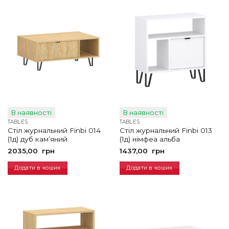
В наявності
В наявності
TABLES
TABLES
Стіл журнальний Finbi 014
Стіл журнальний Finbi 013
(1д) дуб кам’яний
(1д) німфеа альба
2035,00
грн
1437,00
грн
Додати в кошик
Додати в кошик