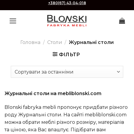
Skip
+380(67) 43-04-018
to
content
Головна
/
Столи
/
Журнальні столи
ФІЛЬТР
Журнальні столи на mebliblonski.com
Blonski fabryka mebli пропонує придбати різного
роду Журнальні столи. На сайті mebliblonski.com
можна обрати меблі різного розміру, матеріалів
та ціною, яка Вас влаштує. Підібрати вам