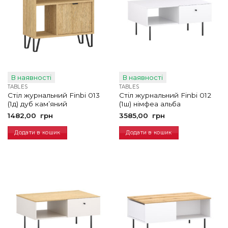
В наявності
В наявності
TABLES
TABLES
Стіл журнальний Finbi 013
Стіл журнальний Finbi 012
(1д) дуб кам’яний
(1ш) німфеа альба
1482,00
грн
3585,00
грн
Додати в кошик
Додати в кошик