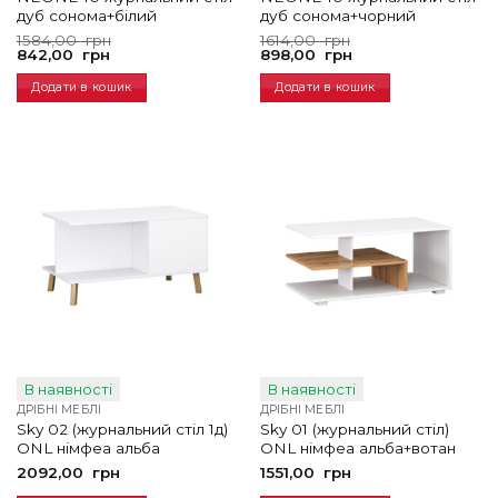
дуб сонома+білий
дуб сонома+чорний
Оригінальна
Поточна
Оригінальна
Поточна
1584,00
грн
1614,00
грн
ціна:
ціна:
ціна:
ціна:
842,00
грн
898,00
грн
1584,00
842,00
1614,00
898,00
грн.
грн.
грн.
грн.
Додати в кошик
Додати в кошик
В наявності
В наявності
ДРІБНІ МЕБЛІ
ДРІБНІ МЕБЛІ
Sky 02 (журнальний стіл 1д)
Sky 01 (журнальний стіл)
ONL німфеа альба
ONL німфеа альба+вотан
2092,00
грн
1551,00
грн