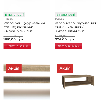
В наявності
В наявності
TABLES
TABLES
Vancouver T (журнальний
Vancouver N (журнальний
стіл 110) кам’яний/
стіл 75) кам’яний/
німфеа+білий сніг
німфеа+білий сніг
Оригінальна
Поточна
Оригінальна
Поточна
1358,00
грн
1470,00
грн
ціна:
ціна:
ціна:
ціна:
1160,00
грн
924,00
грн
1358,00
1160,00
1470,00
924,00
грн.
грн.
грн.
грн.
Додати в кошик
Додати в кошик
Акція
Акція