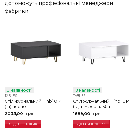
допоможуть професіональні менеджери
фабрики.
В наявності
В наявності
TABLES
TABLES
Стіл журнальний Finbi 014
Стіл журнальний Finbi 014
(1д) чорне
(1д) німфеа альба
2035,00
грн
1889,00
грн
Додати в кошик
Додати в кошик