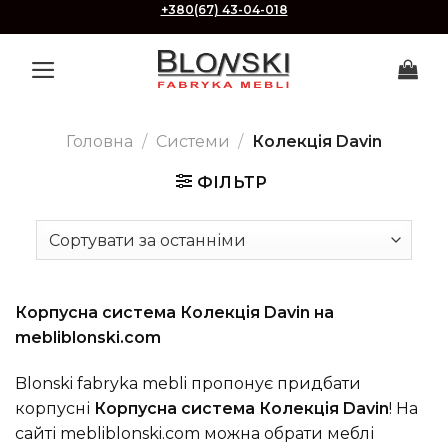
Skip
+380(67) 43-04-018
to
content
Головна
/
Системи
/
Колекція Davin
ФІЛЬТР
Корпусна система Колекція Davin на
mebliblonski.com
Blonski fabryka mebli пропонує придбати
корпусні
Корпусна система Колекція Davin
! На
сайті mebliblonski.com можна обрати меблі