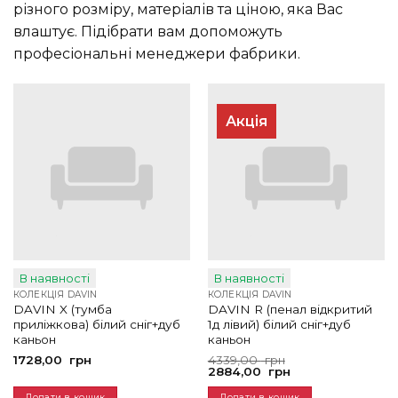
різного розміру, матеріалів та ціною, яка Вас
влаштує. Підібрати вам допоможуть
професіональні менеджери фабрики.
Акція
В наявності
В наявності
КОЛЕКЦІЯ DAVIN
КОЛЕКЦІЯ DAVIN
DAVIN X (тумба
DAVIN R (пенал відкритий
приліжкова) білий сніг+дуб
1д лівий) білий сніг+дуб
каньон
каньон
Оригінальна
Поточна
1728,00
грн
4339,00
грн
ціна:
ціна:
2884,00
грн
4339,00
2884,00
грн.
грн.
Додати в кошик
Додати в кошик