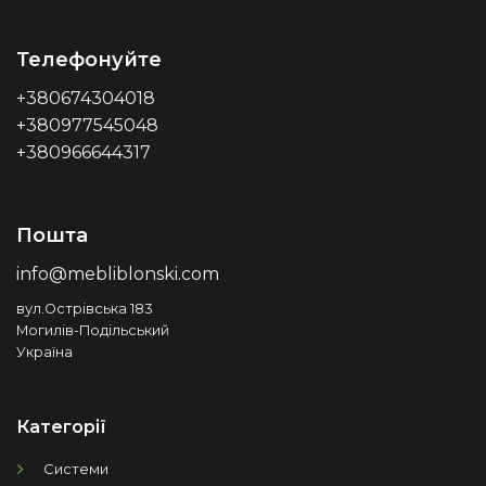
Телефонуйте
+380674304018
+380977545048
+380966644317
Пошта
info@mebliblonski.com
вул.Острівська 183
Могилів-Подільський
Україна
Категорії
Системи