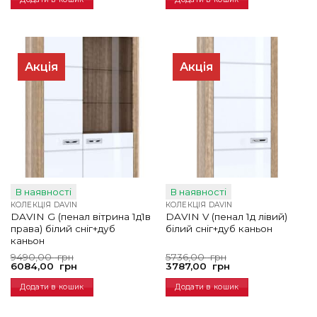
Акція
Акція
В наявності
В наявності
КОЛЕКЦІЯ DAVIN
КОЛЕКЦІЯ DAVIN
DAVIN G (пенал вітрина 1д1в
DAVIN V (пенал 1д лівий)
права) білий сніг+дуб
білий сніг+дуб каньон
каньон
Оригінальна
Поточна
Оригінальна
Поточна
9490,00
грн
5736,00
грн
ціна:
ціна:
ціна:
ціна:
6084,00
грн
3787,00
грн
9490,00
6084,00
5736,00
3787,00
грн.
грн.
грн.
грн.
Додати в кошик
Додати в кошик