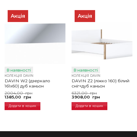
Акція
Акція
В наявності
В наявності
КОЛЕКЦІЯ DAVIN
КОЛЕКЦІЯ DAVIN
DAVIN W2 (дзеркало
DAVIN Z2 (ліжко 160) білий
161х60) дуб каньон
сніг+дуб каньон
Оригінальна
Поточна
Оригінальна
Поточна
2004,00
грн
6321,00
грн
ціна:
ціна:
ціна:
ціна:
1385,00
грн
3908,00
грн
2004,00
1385,00
6321,00
3908,00
грн.
грн.
грн.
грн.
Додати в кошик
Додати в кошик