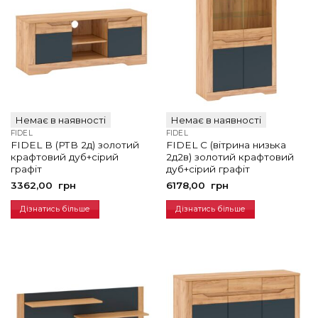
Немає в наявності
Немає в наявності
FIDEL
FIDEL
FIDEL B (РТВ 2д) золотий
FIDEL C (вітрина низька
крафтовий дуб+сірий
2д2в) золотий крафтовий
графіт
дуб+сірий графіт
3362,00
грн
6178,00
грн
Дізнатись більше
Дізнатись більше