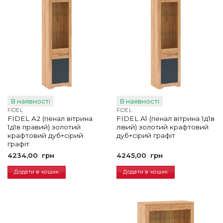
В наявності
В наявності
FIDEL
FIDEL
FIDEL A2 (пенал вітрина
FIDEL A1 (пенал вітрина 1д1в
1д1в правий) золотий
лівий) золотий крафтовий
крафтовий дуб+сірий
дуб+сірий графіт
графіт
4234,00
грн
4245,00
грн
Додати в кошик
Додати в кошик