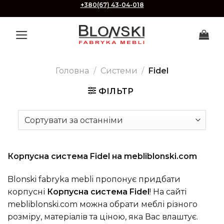
Skip
+380(67) 43-04-018
to
content
Головна
/
Системи
/
Fidel
ФІЛЬТР
Корпусна система Fidel на mebliblonski.com
Blonski fabryka mebli пропонує придбати
корпусні
Корпусна система Fidel
! На сайті
mebliblonski.com можна обрати меблі різного
розміру, матеріалів та ціною, яка Вас влаштує.