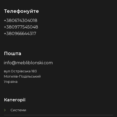
Телефонуйте
+380674304018
+380977545048
+380966644317
Пошта
info@mebliblonski.com
вул.Острівська 183
Могилів-Подільський
Україна
Категорії
Системи