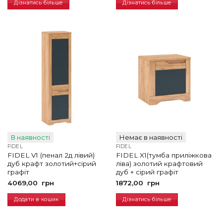
Дізнатись більше
Дізнатись більше
В наявності
Немає в наявності
FIDEL
FIDEL
FIDEL V1 (пенал 2д лівий)
FIDEL X1(тумба приліжкова
дуб крафт золотий+сірий
ліва) золотий крафтовий
графіт
дуб + сірий графіт
4069,00
грн
1872,00
грн
Додати в кошик
Дізнатись більше