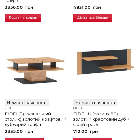
графіт
3356,00
грн
4831,00
грн
Додати в кошик
Дізнатись більше
Немає в наявності
Немає в наявності
FIDEL
FIDEL
FIDEL T (журнальний
FIDEL U (полиця 90)
столик) золотий крафтовий
золотий крафтовий дуб +
дуб+сірий графіт
сірий графіт
2335,00
грн
712,00
грн