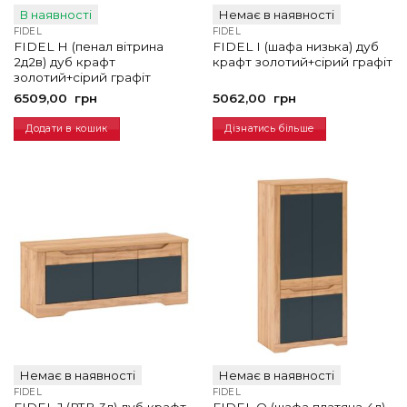
В наявності
Немає в наявності
FIDEL
FIDEL
FIDEL H (пенал вітрина
FIDEL I (шафа низька) дуб
2д2в) дуб крафт
крафт золотий+сірий графіт
золотий+сірий графіт
6509,00
грн
5062,00
грн
Додати в кошик
Дізнатись більше
Немає в наявності
Немає в наявності
FIDEL
FIDEL