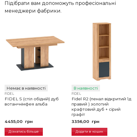
Підібрати вам допоможуть професіональні
менеджери фабрики.
Немає в наявності
В наявності
FIDEL
FIDEL
FIDEL S (стіл обідній) дуб
Fidel R2 (пенал відкритий 1д
вотан+німфея альба
правий ) золотий
крафтовий дуб + сірий
графіт
4455,00
грн
3356,00
грн
Дізнатись більше
Додати в кошик