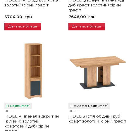
FIDEL J (РТВ 3д) дуб крафт
FIDEL Q (шафа платяна 4д)
золотий+сірий графіт
дуб крафт золотий+сірий
графіт
3704,00
грн
7646,00
грн
Дізнатись більше
Дізнатись більше
В наявності
Немає в наявності
FIDEL
FIDEL
FIDEL R1 (пенал відкритий
FIDEL S (стіл обідній) дуб
1д лівий) золотий
крафт золотий+сірий графіт
крафтовий дуб+сірий