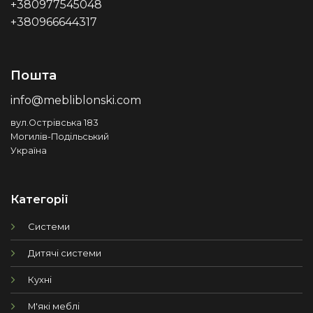
+380977545048
+380966644317
Пошта
info@mebliblonski.com
вул.Острівська 183
Могилів-Подільський
Україна
Категорії
Системи
Дитячі системи
Кухні
М'які меблі