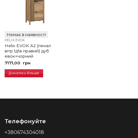
Немає в наявності
HELIX EVOK
Helix EVOK A2 (пенал
вітр.1д1в правий) дуб
евок+чорний
7171,00
грн
Дізнатись більше
Телефонуйте
+380674304018