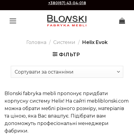
Skip
+380(67) 43-04-018
to
content
Головна
/
Системи
/
Helix Evok
ФІЛЬТР
Blonski fabryka mebli пропонує придбати
корпусну систему Helix! На сайті mebliblonski.com
можна обрати меблі різного розміру, матеріалів
та ціною, яка Вас влаштує. Підібрати вам
допоможуть професіональні менеджери
фабрики.