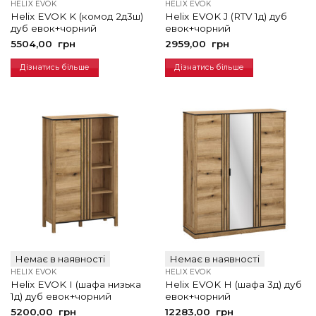
HELIX EVOK
HELIX EVOK
Helix EVOK K (комод 2д3ш)
Helix EVOK J (RTV 1д) дуб
дуб евок+чорний
евок+чорний
5504,00
грн
2959,00
грн
Дізнатись більше
Дізнатись більше
Немає в наявності
Немає в наявності
HELIX EVOK
HELIX EVOK
Helix EVOK I (шафа низька
Helix EVOK H (шафа 3д) дуб
1д) дуб евок+чорний
евок+чорний
5200,00
грн
12283,00
грн