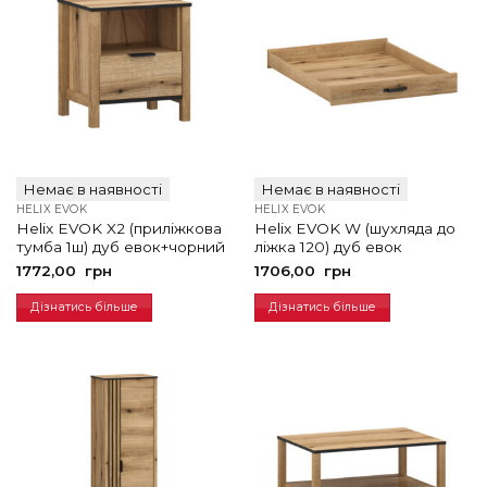
Немає в наявності
Немає в наявності
HELIX EVOK
HELIX EVOK
Helix EVOK X2 (приліжкова
Helix EVOK W (шухляда до
тумба 1ш) дуб евок+чорний
ліжка 120) дуб евок
1772,00
грн
1706,00
грн
Дізнатись більше
Дізнатись більше