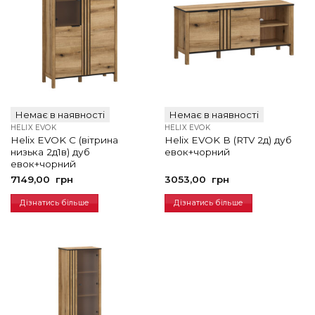
Немає в наявності
Немає в наявності
HELIX EVOK
HELIX EVOK
Helix EVOK C (вітрина
Helix EVOK B (RTV 2д) дуб
низька 2д1в) дуб
евок+чорний
евок+чорний
7149,00
грн
3053,00
грн
Дізнатись більше
Дізнатись більше