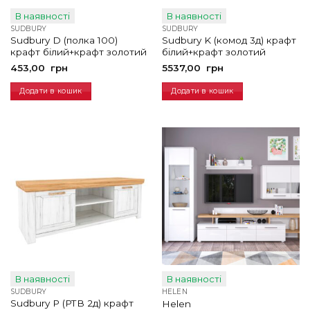
В наявності
В наявності
SUDBURY
SUDBURY
Sudbury D (полка 100)
Sudbury K (комод 3д) крафт
крафт білий+крафт золотий
білий+крафт золотий
453,00
грн
5537,00
грн
Додати в кошик
Додати в кошик
В наявності
В наявності
SUDBURY
HELEN
Sudbury P (РТВ 2д) крафт
Helen