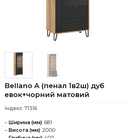
Bellano A (пенал 1в2ш) дуб
евок+чорний матовий
Індекс:
71316
–
Ширина (мм)
: 681
–
Висота (мм)
: 2000
–
Глибина (мм)
: 400