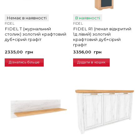
Немає в наявності
В наявності
FIDEL
FIDEL
FIDEL T (журнальний
FIDEL R1 (пенал відкритий
столик) золотий крафтовий
1д лівий) золотий
дуб+сірий графіт
крафтовий дуб+сірий
графіт
2335,00
грн
3356,00
грн
Дізнатись більше
Додати в кошик