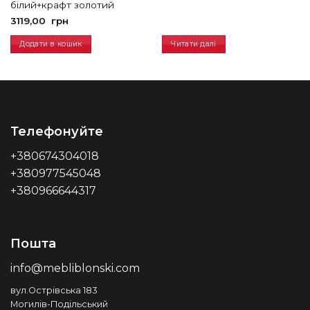
білий+крафт золотий
3119,00
грн
Додати в кошик
Читати далі
Телефонуйте
+380674304018
+380977545048
+380966644317
Пошта
info@mebliblonski.com
вул.Острівська 183
Могилів-Подільський