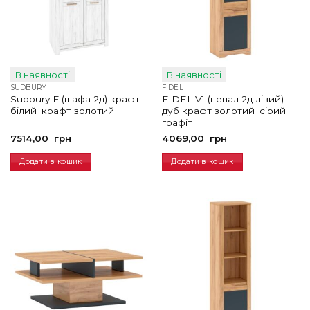
В наявності
В наявності
SUDBURY
FIDEL
Sudbury F (шафа 2д) крафт
FIDEL V1 (пенал 2д лівий)
білий+крафт золотий
дуб крафт золотий+сірий
графіт
7514,00
грн
4069,00
грн
Додати в кошик
Додати в кошик