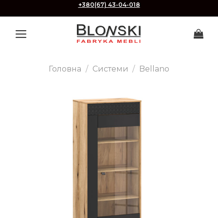
Skip
+380(67) 43-04-018
to
content
Головна
/
Системи
/
Bellano