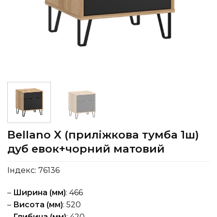
Bellano X (приліжкова тумба 1ш)
дуб евок+чорний матовий
Індекс:
76136
–
Ширина (мм)
: 466
–
Висота (мм)
: 520
–
Глибина (мм)
: 420