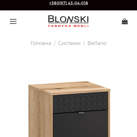
Skip
+380(67) 43-04-018
to
content
Головна
/
Системи
/
Bellano