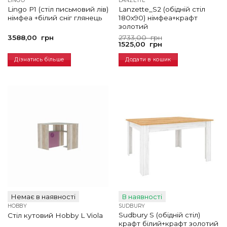
LINGO
LANZETTE
Lingo P1 (стіл письмовий лів)
Lanzette_S2 (обідній стіл
німфеа +білий сніг глянець
180х90) німфеа+крафт
золотий
Оригінальна
Поточна
3588,00
грн
2733,00
грн
ціна:
ціна:
1525,00
грн
2733,00
1525,00
грн.
грн.
Дізнатись більше
Додати в кошик
Немає в наявності
В наявності
HOBBY
SUDBURY
Sudbury S (обідній стіл)
Стіл кутовий Hobby L Viola
крафт білий+крафт золотий