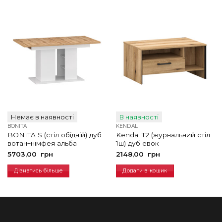
Немає в наявності
В наявності
BONITA
KENDAL
BONITA S (стіл обідній) дуб
Kendal T2 (журнальний стіл
вотан+німфея альба
1ш) дуб евок
5703,00
грн
2148,00
грн
Дізнатись більше
Додати в кошик