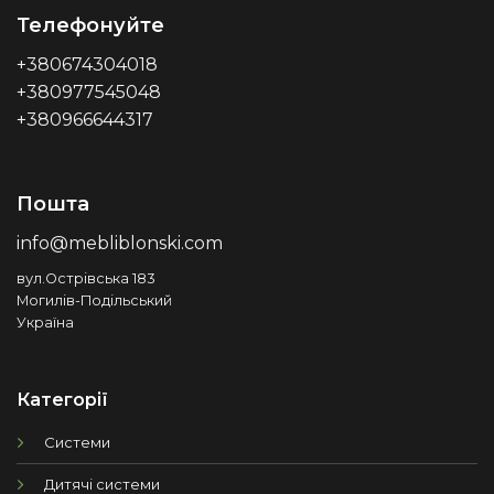
Телефонуйте
+380674304018
+380977545048
+380966644317
Пошта
info@mebliblonski.com
вул.Острівська 183
Могилів-Подільський
Україна
Категорії
Системи
Дитячі системи