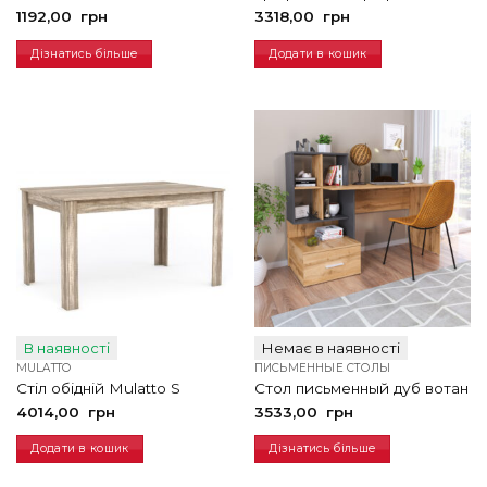
1192,00
грн
3318,00
грн
Дізнатись більше
Додати в кошик
В наявності
Немає в наявності
MULATTO
ПИСЬМЕННЫЕ СТОЛЫ
Стіл обідній Mulatto S
Стол письменный дуб вотан
4014,00
грн
3533,00
грн
Додати в кошик
Дізнатись більше