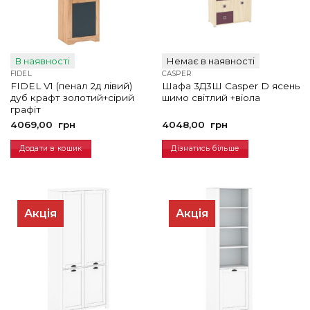
В наявності
Немає в наявності
FIDEL
CASPER
FIDEL V1 (пенал 2д лівий)
Шафа 3Д3Ш Casper D ясень
дуб крафт золотий+сірий
шимо світлий +віола
графіт
4069,00
грн
4048,00
грн
Додати в кошик
Дізнатись більше
Акція
Акція