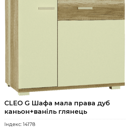
CLEO G Шафа мала права дуб
каньон+ваніль глянець
Індекс:
14178