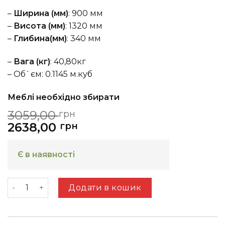
–
Ширина (мм)
: 900 мм
–
Висота (мм)
: 1320 мм
–
Глибина(мм)
: 340 мм
–
Вага (кг)
: 40,80кг
– Об`єм: 0.1145 м.куб
Меблі необхідно збирати
Оригінальна
Поточна
3059,00
грн
ціна:
ціна:
2638,00
грн
3059,00
2638,00
грн.
грн.
Є в наявності
CLEO G Шафа мала права дуб каньон+ваніль гляне
Додати в кошик