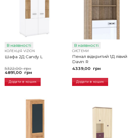
В наявності
В наявності
КОЛЕКЦІЯ VIZION
СИСТЕМИ
Пенал відкритий 1Д лівий
Шафа 2Д Candy L
Davin R
Оригінальна
Поточна
5322,00
грн
4339,00
грн
ціна:
ціна:
4891,00
грн
5322,00
4891,00
грн.
грн.
Додати в кошик
Додати в кошик