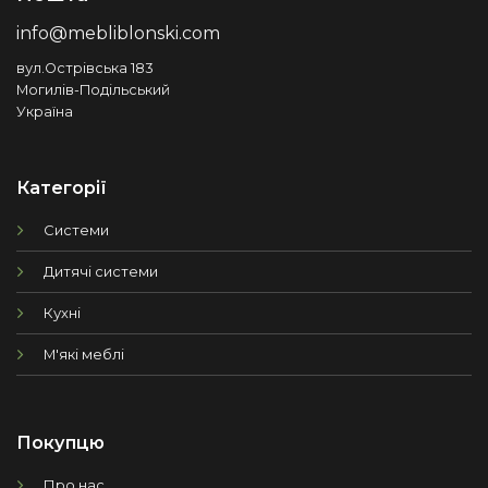
info@mebliblonski.com
вул.Острівська 183
Могилів-Подільський
Україна
Категорії
Системи
Дитячі системи
Кухні
М'які меблі
Покупцю
Про нас