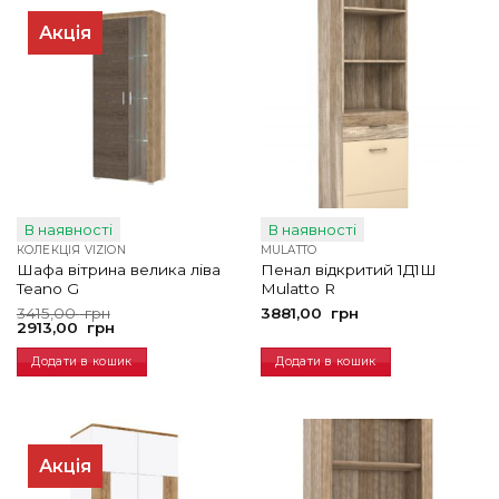
Акція
В наявності
В наявності
КОЛЕКЦІЯ VIZION
MULATTO
Шафа вітрина велика ліва
Пенал відкритий 1Д1Ш
Teano G
Mulatto R
Оригінальна
Поточна
3415,00
грн
3881,00
грн
ціна:
ціна:
2913,00
грн
3415,00
2913,00
грн.
грн.
Додати в кошик
Додати в кошик
Акція