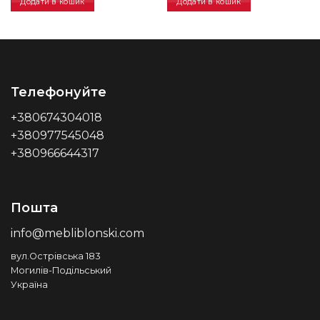
Додати в кошик
Додати в кошик
Телефонуйте
+380674304018
+380977545048
+380966644317
Пошта
info@mebliblonski.com
вул.Острівська 183
Могилів-Подільський
Україна