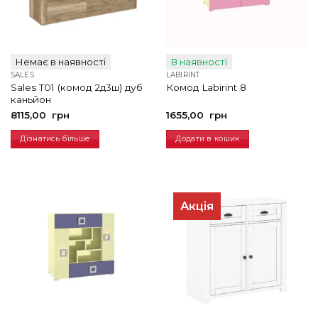
Немає в наявності
В наявності
SALES
LABIRINT
Sales T01 (комод 2д3ш) дуб
Комод Labirint 8
каньйон
8115,00
грн
1655,00
грн
Дізнатись більше
Додати в кошик
Акція