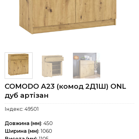
COMODO A23 (комод 2Д1Ш) ONL
дуб артізан
Індекс:
49501
Довжина (мм)
: 450
Ширина (мм)
: 1060
Висота (мм)
: 1105