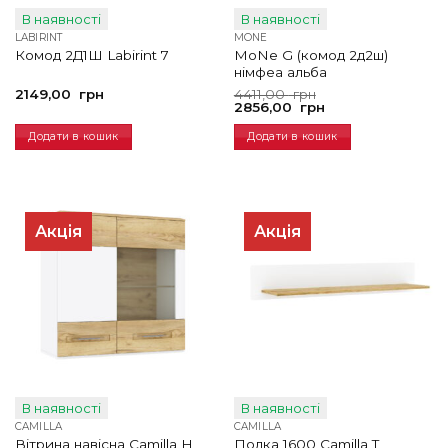
В наявності
В наявності
LABIRINT
MONE
MoNe G (комод 2д2ш)
Комод 2Д1Ш Labirint 7
німфеа альба
Оригінальна
Поточна
2149,00
грн
4411,00
грн
ціна:
ціна:
2856,00
грн
4411,00
2856,00
грн.
грн.
Додати в кошик
Додати в кошик
Акція
Акція
В наявності
В наявності
CAMILLA
CAMILLA
Вітрина навісна Camilla H
Полка 1600 Camilla T