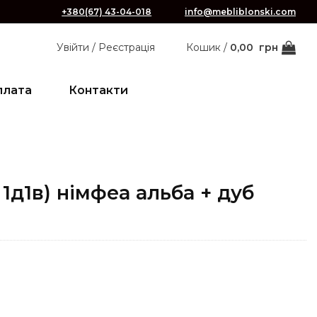
+380(67) 43-04-018
info@mebliblonski.com
Увійти / Реєстрація
Кошик /
0,00
грн
плата
Контакти
 1д1в) німфеа альба + дуб