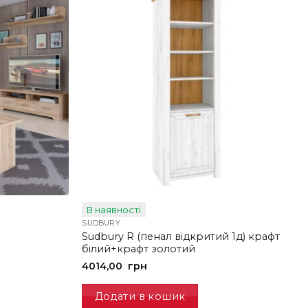
В наявності
SUDBURY
Sudbury R (пенал відкритий 1д) крафт
білий+крафт золотий
4014,00
грн
Додати в кошик