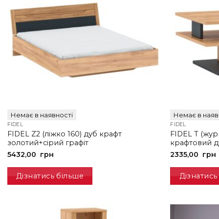
Немає в наявності
Немає в наяв
FIDEL
FIDEL
FIDEL Z2 (ліжко 160) дуб крафт
FIDEL T (жу
золотий+сірий графіт
крафтовий д
5432,00
грн
2335,00
грн
Дізнатись більше
Дізнатись