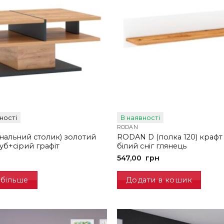
ності
В наявності
RODAN
рнальний столик) золотий
RODAN D (полка 120) крафт
уб+сірий графіт
білий сніг глянець
547,00
грн
 більше
Додати в кошик