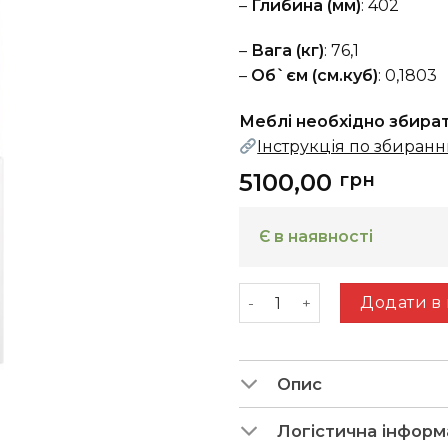
–
Глибина (мм)
: 402
–
Вага (кг)
: 76,1
–
Об`єм (см.куб)
: 0,1803
Меблі необхідно збира
Інструкція по збиран
5100,00
грн
Є в наявності
Deko V (пенал 1д1в) нім
Додати в
Опис
Логістична інформ