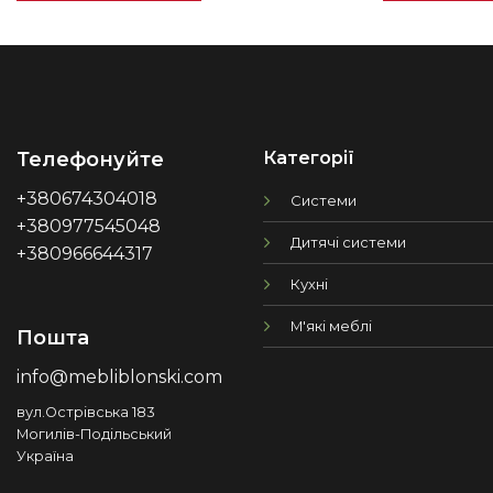
Категорії
Телефонуйте
+380674304018
Системи
+380977545048
Дитячі системи
+380966644317
Кухні
М'які меблі
Пошта
info@mebliblonski.com
вул.Острівська 183
Могилів-Подільський
Україна