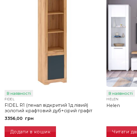
В наявності
В наявності
FIDEL
HELEN
FIDEL R1 (пенал відкритий 1д лівий)
Helen
золотий крафтовий дуб+сірий графіт
3356,00
грн
Додати в кошик
Читати да