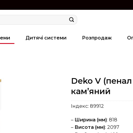
теми
Дитячі системи
Розпродаж
О
Deko V (пенал
кам’яний
Індекс:
89912
–
Ширина (мм)
: 818
–
Висота (мм)
: 2097