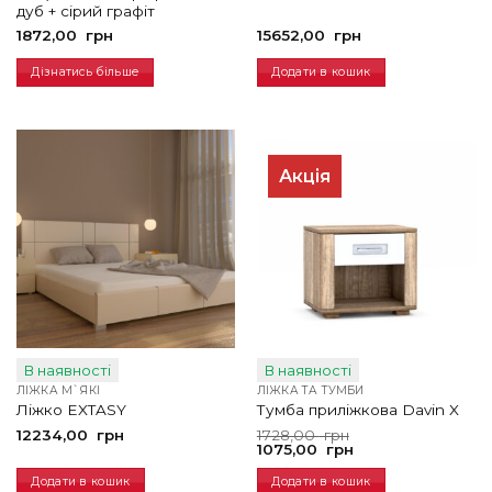
дуб + сірий графіт
1872,00
грн
15652,00
грн
Дізнатись більше
Додати в кошик
Акція
В наявності
В наявності
ЛІЖКА М`ЯКІ
ЛІЖКА ТА ТУМБИ
Ліжко EXTASY
Тумба приліжкова Davin X
Оригінальна
Поточна
12234,00
грн
1728,00
грн
ціна:
ціна:
1075,00
грн
1728,00
1075,00
грн.
грн.
Додати в кошик
Додати в кошик