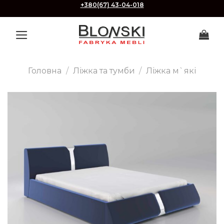
Skip
+380(67) 43-04-018
to
content
Головна
/
Ліжка та тумби
/
Ліжка м`які