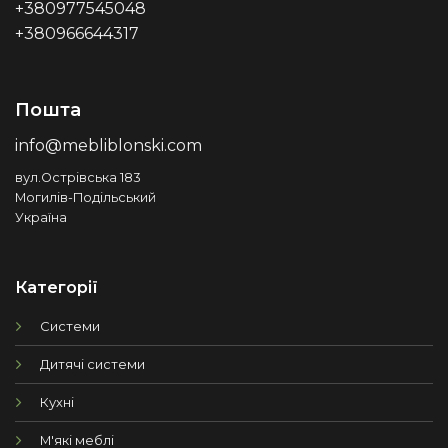
+380977545048
+380966644317
Пошта
info@mebliblonski.com
вул.Острівська 183
Могилів-Подільський
Україна
Категорії
Системи
Дитячі системи
Кухні
М'які меблі