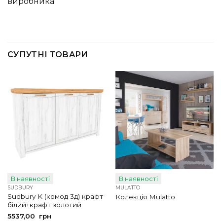
виробника
СУПУТНІ ТОВАРИ
В наявності
В наявності
SUDBURY
MULATTO
Sudbury K (комод 3д) крафт
Колекція Mulatto
білий+крафт золотий
5537,00
грн