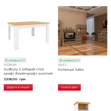
В наявності
В наявності
SUDBURY
SALES
Sudbury S (обідній стіл)
Колекція Sales
крафт білий+крафт золотий
3318,00
грн
Додати в кошик
Читати далі