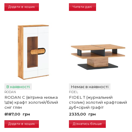
Додати в кошик
Читати далі
В наявності
Немає в наявності
RODAN
FIDEL
RODAN C (вітрина низька
FIDEL T (журнальний
1д1в) крафт золотий/білий
столик) золотий крафтовий
сніг глян
дуб+сірий графіт
8187,00
грн
2335,00
грн
Додати в кошик
Дізнатись більше