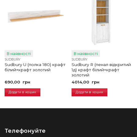
В наявності
В наявності
SUDBURY
SUDBURY
Sudbury U (полка 180) крафт
Sudbury R (пенал відкритий
білий+крафт золотий
1д) крафт білий+крафт
золотий
690,00
грн
4014,00
грн
Додати в кошик
Додати в кошик
Телефонуйте