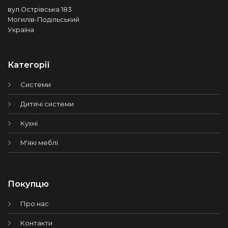
вул.Острівська 183
Могилів-Подільський
Україна
Категорії
Системи
Дитячі системи
Кухні
М'які меблі
Покупцю
Про нас
Контакти