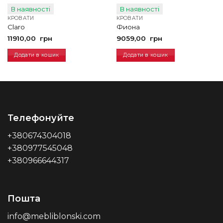
В наявності
В наявності
КРОВАТИ
КРОВАТИ
Claro
Фиона
11910,00
грн
9059,00
грн
Додати в кошик
Додати в кошик
Телефонуйте
+380674304018
+380977545048
+380966644317
Пошта
info@mebliblonski.com