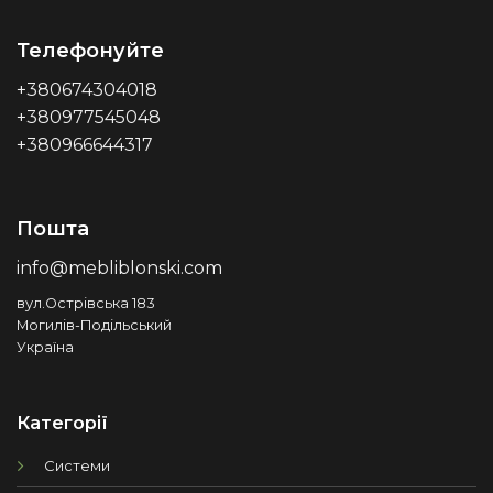
Телефонуйте
+380674304018
+380977545048
+380966644317
Пошта
info@mebliblonski.com
вул.Острівська 183
Могилів-Подільський
Україна
Категорії
Системи