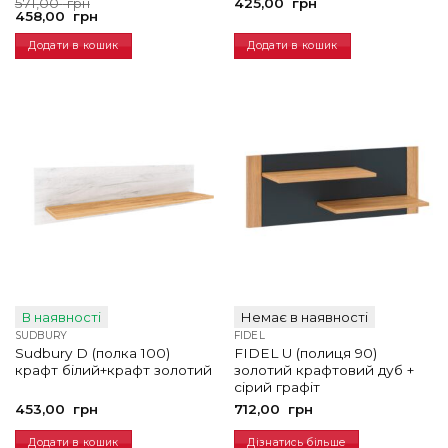
Оригінальна
Поточна
571,00
грн
425,00
грн
ціна:
ціна:
458,00
грн
571,00
458,00
грн.
грн.
Додати в кошик
Додати в кошик
В наявності
Немає в наявності
SUDBURY
FIDEL
Sudbury D (полка 100)
FIDEL U (полиця 90)
крафт білий+крафт золотий
золотий крафтовий дуб +
сірий графіт
453,00
грн
712,00
грн
Додати в кошик
Дізнатись більше