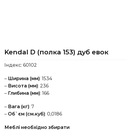
Kendal D (полка 153) дуб евок
Індекс:
60102
–
Ширина (мм)
: 1534
–
Висота (мм)
: 236
–
Глибина (мм)
: 166
–
Вага (кг)
: 7
–
Об`єм (см.куб)
: 0,0186
Меблі необхідно збирати