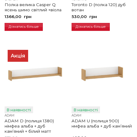
Полка велика Casper Q
Toronto D (полка 120) дуб
ясень шимо світлий +віола
вотан
1366,00
грн
530,00
грн
Дізнатись більше
Дізнатись більше
Акція
В наявності
В наявності
ADAM
ADAM
ADAM D (полиця 1380)
ADAM U (полиця 900)
німфеа альба + дуб
нмфеа альба + дуб кам’яний
кам’яний + білий матт