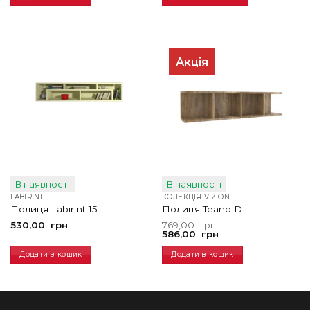
Акція
В наявності
В наявності
LABIRINT
КОЛЕКЦІЯ VIZION
Полиця Labirint 15
Полиця Teano D
Оригінальна
Поточна
530,00
грн
769,00
грн
ціна:
ціна:
586,00
грн
769,00
586,00
грн.
грн.
Додати в кошик
Додати в кошик