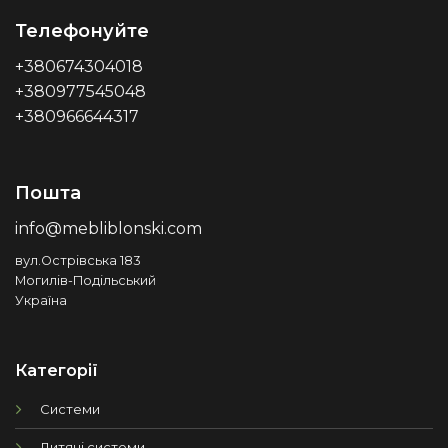
Телефонуйте
+380674304018
+380977545048
+380966644317
Пошта
info@mebliblonski.com
вул.Острівська 183
Могилів-Подільський
Україна
Категорії
Системи
Дитячі системи