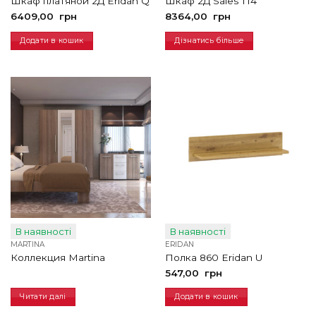
Шкаф платяной 2Д Eridan Q
Шкаф 2Д Sales T14
6409,00
грн
8364,00
грн
Додати в кошик
Дізнатись більше
В наявності
В наявності
MARTINA
ERIDAN
Коллекция Martina
Полка 860 Eridan U
547,00
грн
Читати далі
Додати в кошик