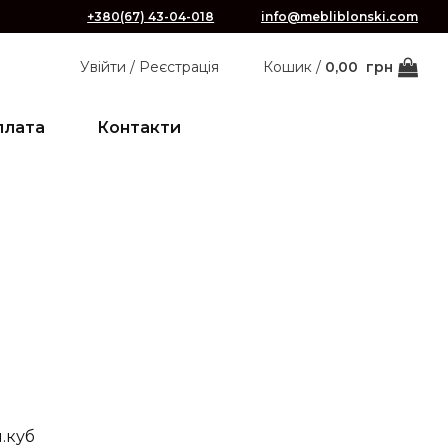
+380(67) 43-04-018
info@mebliblonski.com
Увійти / Реєстрація
Кошик /
0,00
грн
плата
Контакти
м.куб