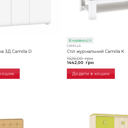
В наявності
CAMILLA
а 3Д Camilla D
Стіл журнальний Camilla K
Оригінальна
Поточна
1626,00
грн
ціна:
ціна:
1442,00
грн
1626,00
1442,00
грн.
грн.
 кошик
Додати в кошик