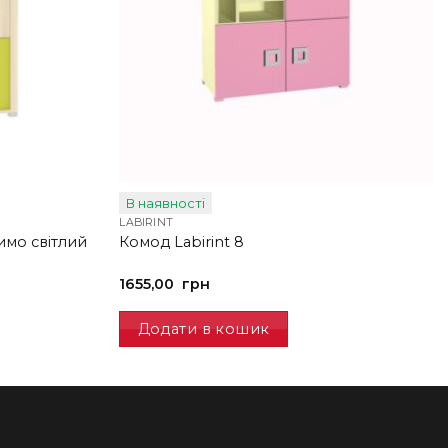
В наявності
LABIRINT
имо світлий
Комод Labirint 8
1655,00
грн
Додати в кошик