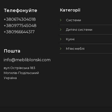
Категорії
Телефонуйте
+380674304018
Системи
+380977545048
Дитячі системи
+380966644317
Кухні
М'які меблі
Пошта
info@mebliblonski.com
вул.Острівська 183
Могилів-Подільський
Україна