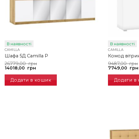
В наявності
В наявності
CAMILLA
CAMILLA
Шафа 5Д Camilla P
Комод вітрин
Оригінальна
Поточна
Оригінальна
Поточна
26779,00
грн
9487,00
грн
ціна:
ціна:
ціна:
ціна:
14018,00
грн
7749,00
грн
26779,00
14018,00
9487,00
7749,00
грн.
грн.
грн.
грн.
Додати в кошик
Додати в