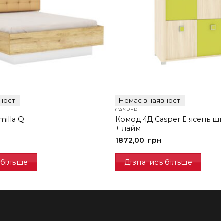
ності
Немає в наявності
CASPER
Комод 4Д Casper E ясень ш
milla Q
+ лайм
1872,00
грн
 більше
Дізнатись більше