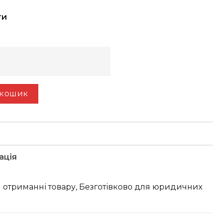
ти
 кошик
ація
 отриманні товару, Безготівково для юридичних