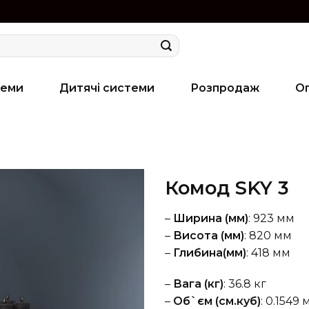
теми
Дитячі системи
Розпродаж
О
Комод SKY 3
–
Ширина (мм)
: 923 мм
–
Висота (мм)
: 820 мм
–
Глибина(мм)
: 418 мм
–
Вага (кг)
: 36.8 кг
–
Об`єм (см.куб)
: 0.1549 