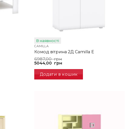
В наявності
CAMILLA
Комод вітрина 2Д Camilla E
Оригінальна
Поточна
6987,00
грн
ціна:
ціна:
5044,00
грн
6987,00
5044,00
грн.
грн.
Додати в кошик