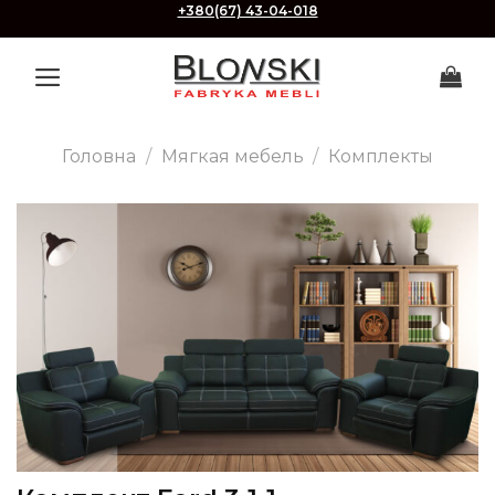
Skip
+380(67) 43-04-018
to
content
Головна
/
Мягкая мебель
/
Комплекты