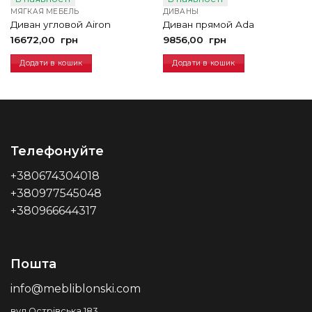
МЯГКАЯ МЕБЕЛЬ
ДИВАНЫ
Диван угловой Airon
Диван прямой Ada
16672,00
грн
9856,00
грн
Додати в кошик
Додати в кошик
Телефонуйте
+380674304018
+380977545048
+380966644317
Пошта
info@mebliblonski.com
вул.Острівська 183