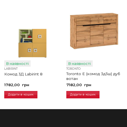
В наявності
В наявності
LABIRINT
TORONTO
Toronto E (комод 3д3ш) дуб
Комод 3Д Labirint 8
вотан
1782,00
грн
7182,00
грн
Додати в кошик
Додати в кошик