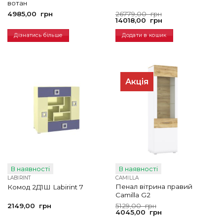
вотан
Оригінальна
Поточна
4985,00
грн
26779,00
грн
ціна:
ціна:
14018,00
грн
26779,00
14018,00
грн.
грн.
Дізнатись більше
Додати в кошик
Акція
В наявності
В наявності
LABIRINT
CAMILLA
Пенал вітрина правий
Комод 2Д1Ш Labirint 7
Camilla G2
Оригінальна
Поточна
2149,00
грн
5129,00
грн
ціна:
ціна:
4045,00
грн
5129,00
4045,00