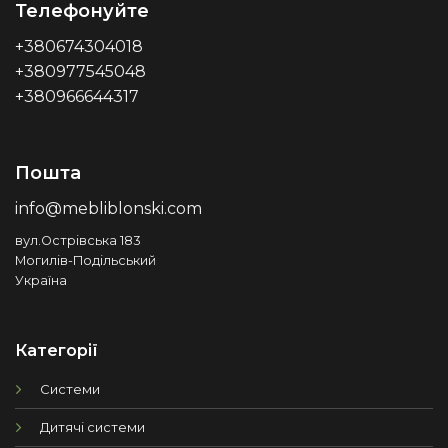
Телефонуйте
+380674304018
+380977545048
+380966644317
Пошта
info@mebliblonski.com
вул.Острівська 183
Могилів-Подільський
Україна
Категорії
Системи
Дитячі системи