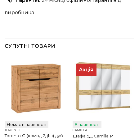
Гарантія.
24 місяці офіційної гарантії від
виробника
СУПУТНІ ТОВАРИ
Акція
Немає в наявності
В наявності
TORONTO
CAMILLA
Toronto G (комод 2д1ш) дуб
Шафа 5Д Camilla P