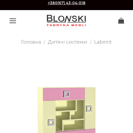
Skip
+380(67) 43-04-018
to
content
Головна
/
Дитячі системи
/
Labirint