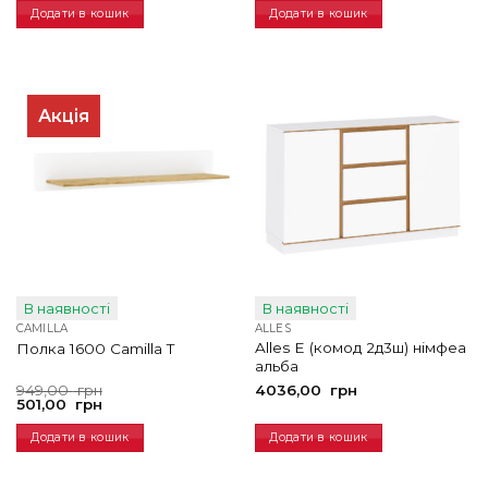
грн.
грн.
Додати в кошик
Додати в кошик
Акція
В наявності
В наявності
CAMILLA
ALLES
Alles E (комод 2д3ш) німфеа
Полка 1600 Camilla T
альба
Оригінальна
Поточна
949,00
грн
4036,00
грн
ціна:
ціна:
501,00
грн
949,00
501,00
грн.
грн.
Додати в кошик
Додати в кошик