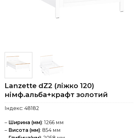
Lanzette dZ2 (ліжко 120)
німф.альба+крафт золотий
Індекс:
48182
–
Ширина (мм)
: 1266 мм
–
Висота (мм)
: 854 мм
–
Глибина(мм)
: 2058 мм