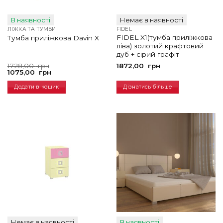
В наявності
Немає в наявності
ЛІЖКА ТА ТУМБИ
FIDEL
FIDEL X1(тумба приліжкова
Тумба приліжкова Davin X
ліва) золотий крафтовий
дуб + сірий графіт
Оригінальна
Поточна
1728,00
грн
1872,00
грн
ціна:
ціна:
1075,00
грн
1728,00
1075,00
грн.
грн.
Додати в кошик
Дізнатись більше
Немає в наявності
В наявності