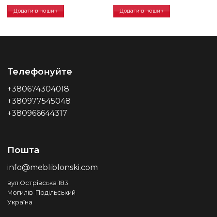
Додати в кошик
Додати в кошик
Телефонуйте
+380674304018
+380977545048
+380966644317
Пошта
info@mebliblonski.com
вул.Острівська 183
Могилів-Подільський
Україна