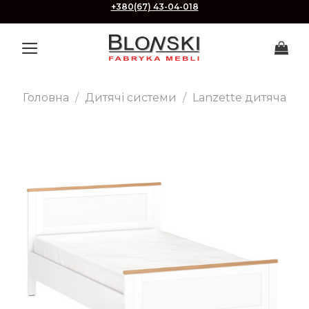
Skip
+380(67) 43-04-018
to
content
Головна
/
Дитячі системи
/
Lanzette дитяча