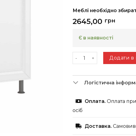
Меблі необхідно збира
2645,00
грн
Є в наявності
Patrizia 80 низ мойка кі
Додати в
Логістична інформ
Оплата.
Оплата при
осіб
Доставка.
Самовиві