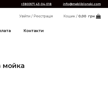
+380(67) 43-04-018
info@mebliblonski.com
Увійти / Реєстрація
Кошик /
0,00
грн
плата
Контакти
з мойка