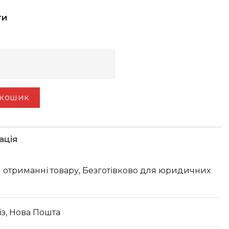
ти
лькість
 кошик
ація
 отриманні товару, Безготівково для юридичних
з, Нова Пошта