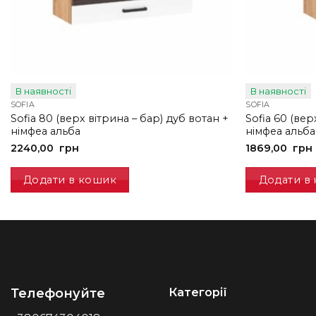
В наявності
В наявності
SOFIA
SOFIA
Sofia 80 (верх вітрина – бар) дуб вотан +
Sofia 60 (вер
німфеа альба
німфеа альба
2240,00
грн
1869,00
грн
Додати в кошик
Додати в
Категорії
Телефонуйте