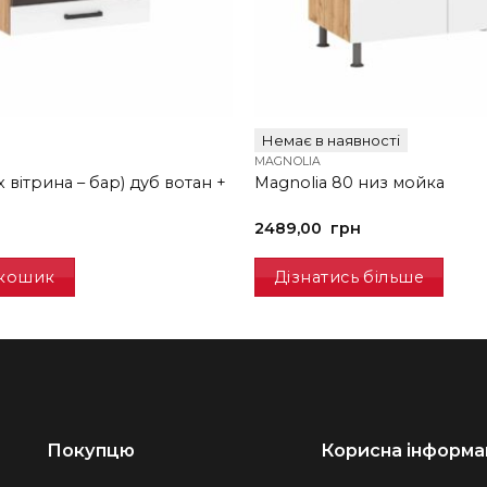
Немає в наявності
MAGNOLIA
х вітрина – бар) дуб вотан +
Magnolia 80 низ мойка
2489,00
грн
 кошик
Дізнатись більше
Покупцю
Корисна інформа