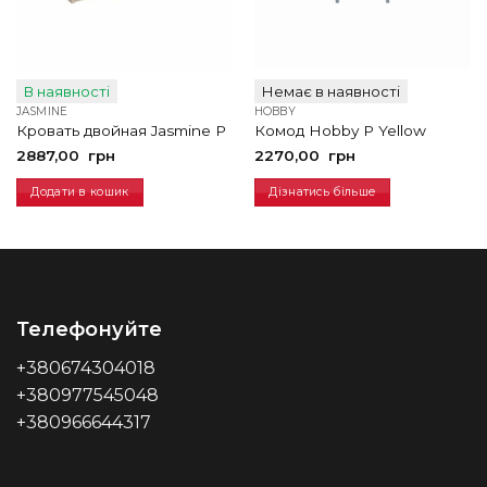
В наявності
Немає в наявності
JASMINE
HOBBY
Кровать двойная Jasmine P
Комод Hobby P Yellow
2887,00
грн
2270,00
грн
Додати в кошик
Дізнатись більше
Телефонуйте
+380674304018
+380977545048
+380966644317