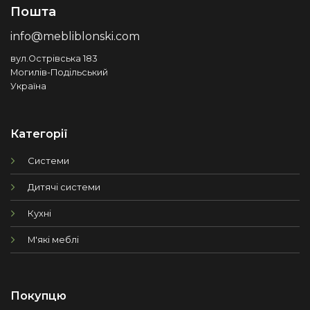
Пошта
info@mebliblonski.com
вул.Острівська 183
Могилів-Подільський
Україна
Категорії
Системи
Дитячі системи
Кухні
М'які меблі
Покупцю