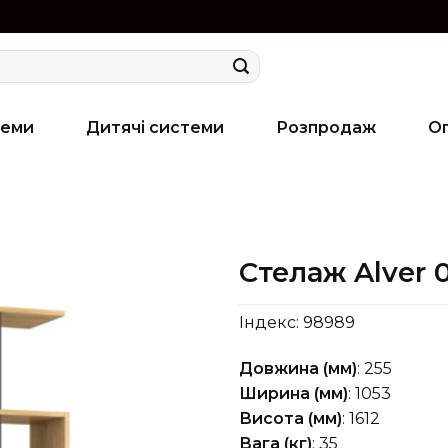
теми
Дитячі системи
Розпродаж
О
Стелаж Alver 
Індекс:
98989
Довжина (мм)
: 255
Ширина (мм)
: 1053
Висота (мм)
: 1612
Вага (кг)
: 35