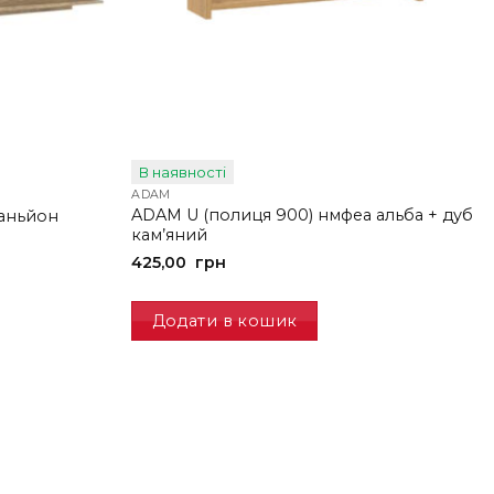
В наявності
ADAM
ADAM U (полиця 900) нмфеа альба + дуб
каньйон
кам’яний
425,00
грн
Додати в кошик