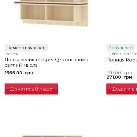
Немає в наявності
В наявності
CASPER
КОЛЕКЦІЯ VIZIO
Полка велика Casper Q ясень шимо
Полиця Robe
світлий +віола
Оригінальна
Поточна
1366,00
грн
791,00
грн
ціна:
ціна:
271,00
грн
791,00
271,00
грн.
грн.
Дізнатись більше
Додати в