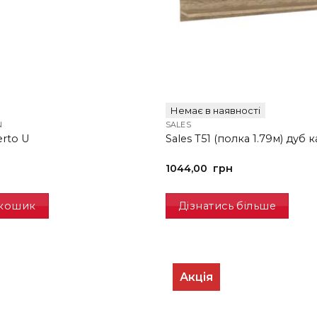
Немає в наявності
N
SALES
rto U
Sales T51 (полка 1.79м) дуб 
1044,00
грн
 кошик
Дізнатись більше
Акція