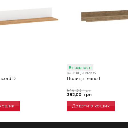
В наявності
КОЛЕКЦІЯ VIZION
ncord D
Полиця Teano I
Оригінальна
Поточна
549,00
грн
ціна:
ціна:
382,00
грн
549,00
382,00
грн.
грн.
 кошик
Додати в кошик