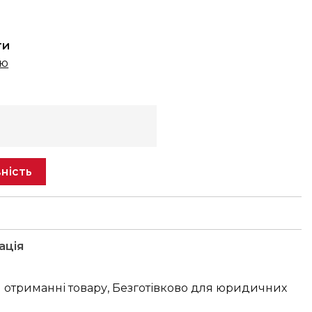
ти
ню
ність
ація
 отриманні товару, Безготівково для юридичних