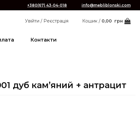
+380(67) 43-04-018
info@mebliblonski.com
Увійти / Реєстрація
Кошик /
0,00
грн
плата
Контакти
001 дуб кам’яний + антрацит