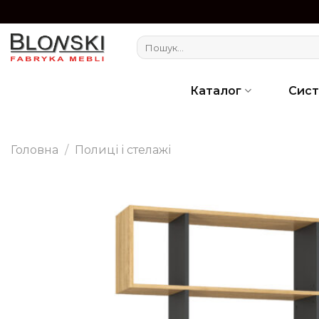
Skip
to
Шукати:
content
Каталог
Сис
Головна
/
Полиці і стелажі