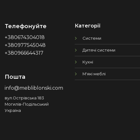
Категорії
Телефонуйте
+380674304018
Системи
+380977545048
Дитячі системи
+380966644317
Кухні
М'які меблі
Пошта
info@mebliblonski.com
вул.Острівська 183
Могилів-Подільський
Україна