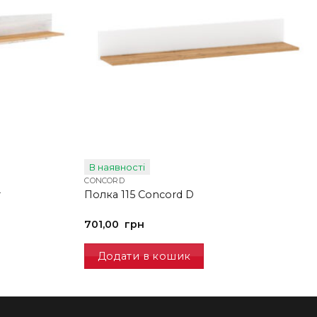
В наявності
CONCORD
т
Полка 115 Concord D
701,00
грн
Додати в кошик