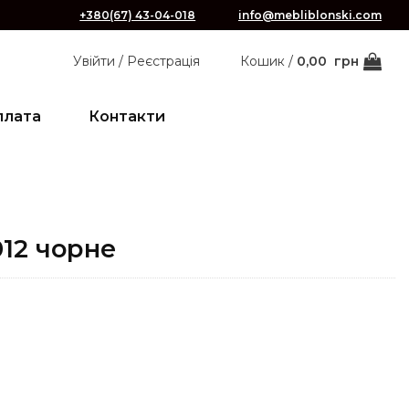
+380(67) 43-04-018
info@mebliblonski.com
Увійти / Реєстрація
Кошик /
0,00
грн
плата
Контакти
012 чорне