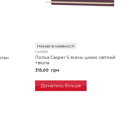
Немає в наявності
CASPER
Полка Casper S ясень шимо світлий
отан
+віола
315,00
грн
Дізнатись більше