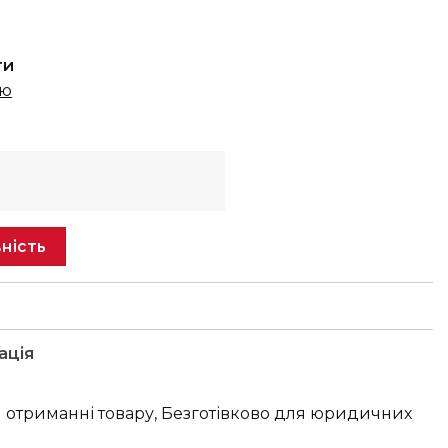
ти
ню
ність
ація
 отриманні товару, Безготівково для юридичних