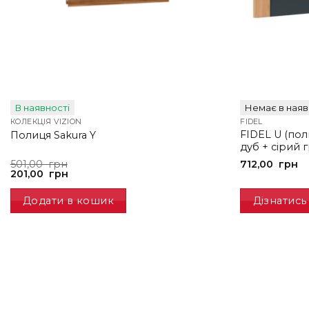
В наявності
Немає в наяв
КОЛЕКЦІЯ VIZION
FIDEL
FIDEL U (по
Полиця Sakura Y
дуб + сірий г
Оригінальна
Поточна
501,00
грн
712,00
грн
ціна:
ціна:
201,00
грн
501,00
201,00
грн.
грн.
Додати в кошик
Дізнатись