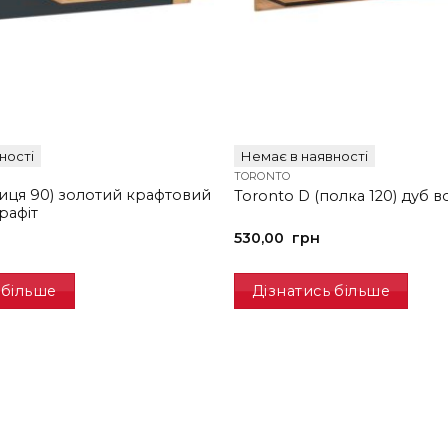
ності
Немає в наявності
TORONTO
лиця 90) золотий крафтовий
Toronto D (полка 120) дуб в
рафіт
530,00
грн
 більше
Дізнатись більше