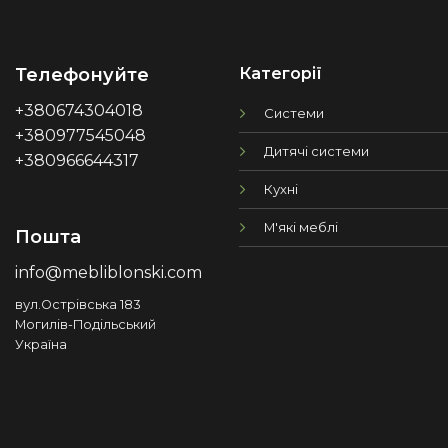
Категорії
Телефонуйте
+380674304018
Системи
+380977545048
Дитячі системи
+380966644317
Кухні
М'які меблі
Пошта
info@mebliblonski.com
вул.Острівська 183
Могилів-Подільський
Україна