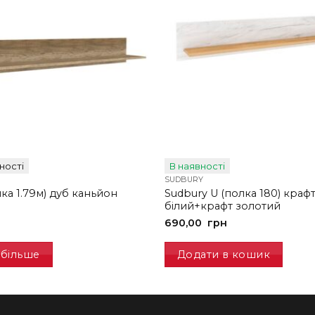
ності
В наявності
SUDBURY
Sudbury U (полка 180) краф
лка 1.79м) дуб каньйон
білий+крафт золотий
690,00
грн
 більше
Додати в кошик