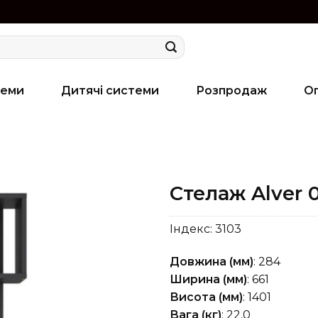
теми
Дитячі системи
Розпродаж
О
Стелаж Alver 
Індекс:
3103
Довжина (мм)
: 284
Ширина (мм)
: 661
Висота (мм)
: 1401
Вага (кг)
: 22,0