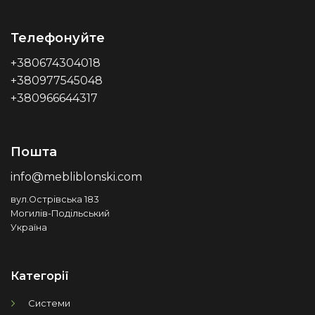
Телефонуйте
+380674304018
+380977545048
+380966644317
Пошта
info@mebliblonski.com
вул.Острівська 183
Могилів-Подільський
Україна
Категорії
Системи