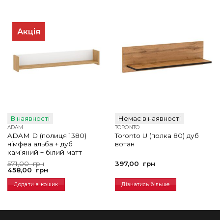
Акція
В наявності
Немає в наявності
ADAM
TORONTO
ADAM D (полиця 1380)
Toronto U (полка 80) дуб
німфеа альба + дуб
вотан
кам’яний + білий матт
Оригінальна
Поточна
571,00
грн
397,00
грн
ціна:
ціна:
458,00
грн
571,00
458,00
грн.
грн.
Додати в кошик
Дізнатись більше