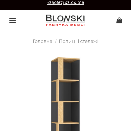
Skip
+380(67) 43-04-018
to
content
Головна
/
Полиці і стелажі