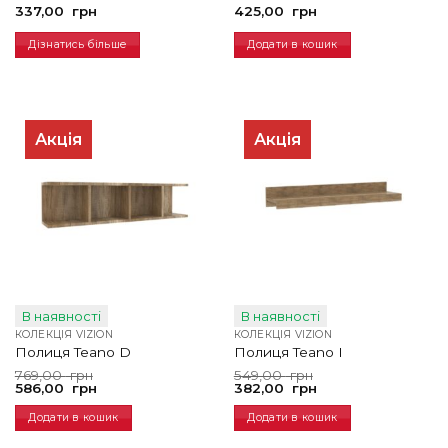
337,00
грн
425,00
грн
Дізнатись більше
Додати в кошик
Акція
Акція
В наявності
В наявності
КОЛЕКЦІЯ VIZION
КОЛЕКЦІЯ VIZION
Полиця Teano D
Полиця Teano I
Оригінальна
Поточна
Оригінальна
Поточна
769,00
грн
549,00
грн
ціна:
ціна:
ціна:
ціна:
586,00
грн
382,00
грн
769,00
586,00
549,00
382,00
грн.
грн.
грн.
грн.
Додати в кошик
Додати в кошик