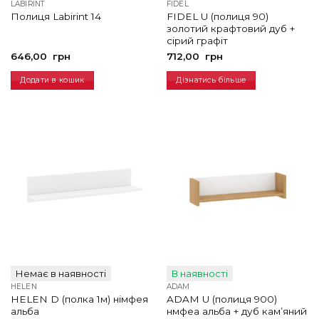
LABIRINT
FIDEL
FIDEL U (полиця 90)
Полиця Labirint 14
золотий крафтовий дуб +
сірий графіт
646,00
грн
712,00
грн
Додати в кошик
Дізнатись більше
Немає в наявності
В наявності
HELEN
ADAM
HELEN D (полка 1м) німфея
ADAM U (полиця 900)
альба
нмфеа альба + дуб кам’яний