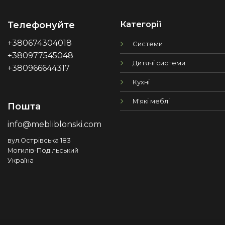
Категорії
Телефонуйте
+380674304018
Системи
+380977545048
Дитячі системи
+380966644317
Кухні
М'які меблі
Пошта
info@mebliblonski.com
вул.Острівська 183
Могилів-Подільський
Україна