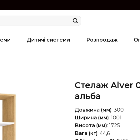
теми
Дитячі системи
Розпродаж
О
Стелаж Alver 
альба
Довжина (мм)
: 300
Ширина (мм)
: 1001
Висота (мм)
: 1725
Вага (кг)
: 44,6