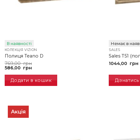
В наявності
Немає в наяв
КОЛЕКЦІЯ VIZION
SALES
Полиця Teano D
Sales T51 (по
Оригінальна
Поточна
769,00
грн
1044,00
грн
ціна:
ціна:
586,00
грн
769,00
586,00
грн.
грн.
Додати в кошик
Дізнатись
Акція