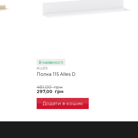
В наявності
ALLES
Полка 115 Alles D
Оригінальна
Поточна
481,00
грн
ціна:
ціна:
297,00
грн
481,00
297,00
грн.
грн.
Додати в кошик