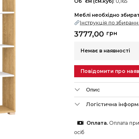
Об`єм (см.куб)
: 0,165
Меблі необхідно збира
Інструкція по збиран
3777,00
грн
Немає в наявності
Повідомити про наяв
Опис
Логістична інформ
Оплата.
Оплата при
осіб