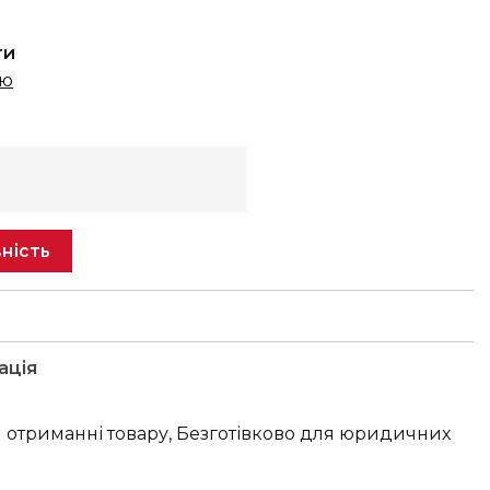
ти
ню
ність
ація
 отриманні товару, Безготівково для юридичних