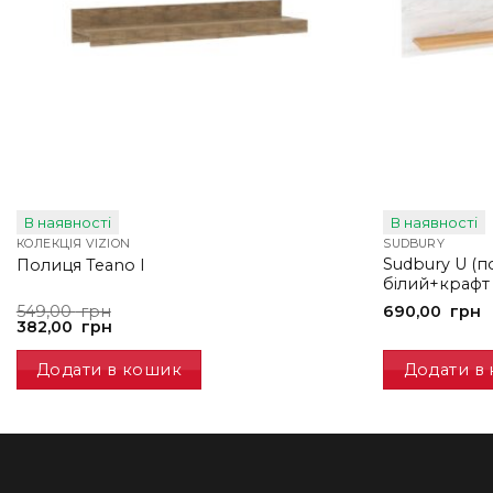
В наявності
В наявності
КОЛЕКЦІЯ VIZION
SUDBURY
Sudbury U (п
Полиця Teano I
білий+крафт
Оригінальна
Поточна
549,00
грн
690,00
грн
ціна:
ціна:
382,00
грн
549,00
382,00
грн.
грн.
Додати в кошик
Додати в