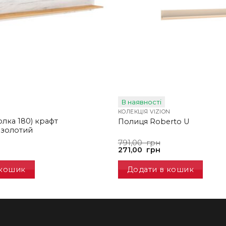
В наявності
КОЛЕКЦІЯ VIZION
олка 180) крафт
Полиця Roberto U
 золотий
Оригінальна
Поточна
791,00
грн
ціна:
ціна:
271,00
грн
791,00
271,00
грн.
грн.
 кошик
Додати в кошик