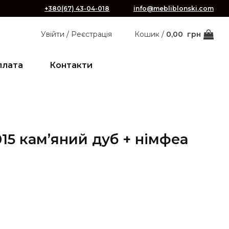
+380(67) 43-04-018
info@mebliblonski.com
Увійти / Реєстрація
Кошик /
0,00
грн
плата
Контакти
015 кам’яний дуб + німфеа