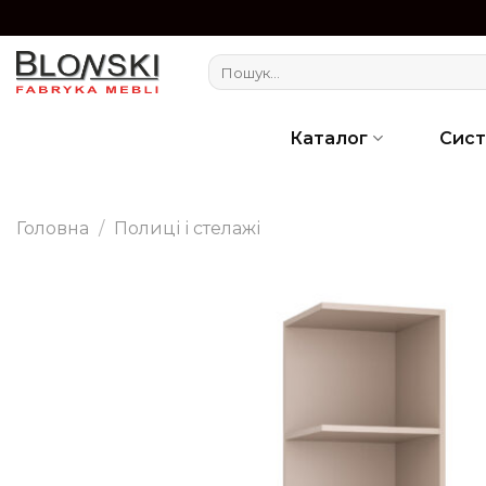
Skip
to
Шукати:
content
Каталог
Сис
Головна
/
Полиці і стелажі