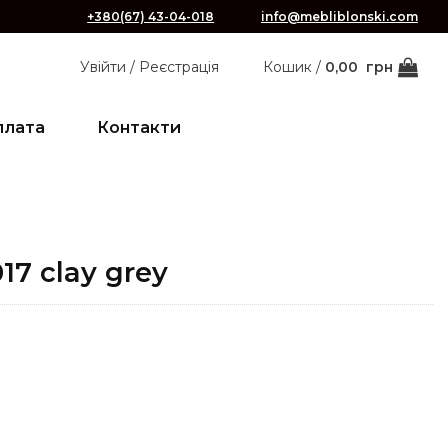
+380(67) 43-04-018
info@mebliblonski.com
Увійти / Реєстрація
Кошик /
0,00
грн
плата
Контакти
17 clay grey