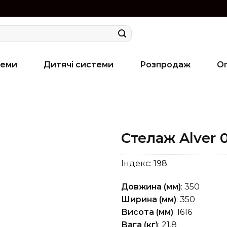
теми
Дитячі системи
Розпродаж
О
Стелаж Alver 0
Індекс:
198
Довжина (мм)
: 350
Ширина (мм)
: 350
Висота (мм)
: 1616
Вага (кг)
: 21,8