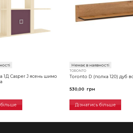
ності
Немає в наявності
TORONTO
а 1Д Casper J ясень шимо
Toronto D (полка 120) дуб в
ла
530,00
грн
 більше
Дізнатись більше