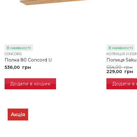
В наявності
В наявності
CONCORD
КОЛЕКЦІЯ VIZIO
Полка 80 Concord U
Полиця Saku
Оригінальна
Поточна
536,00
грн
654,00
грн
ціна:
ціна:
229,00
грн
654,00
229,00
грн.
грн.
Додати в кошик
Додати в
Акція