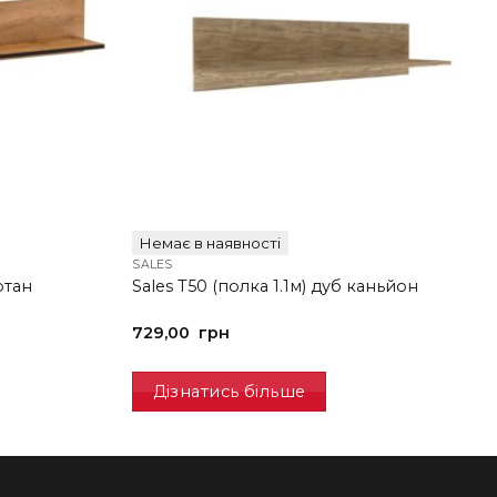
Немає в наявності
SALES
отан
Sales T50 (полка 1.1м) дуб каньйон
729,00
грн
Дізнатись більше