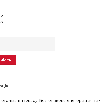
ти
ню
ність
ація
 отриманні товару, Безготівково для юридичних