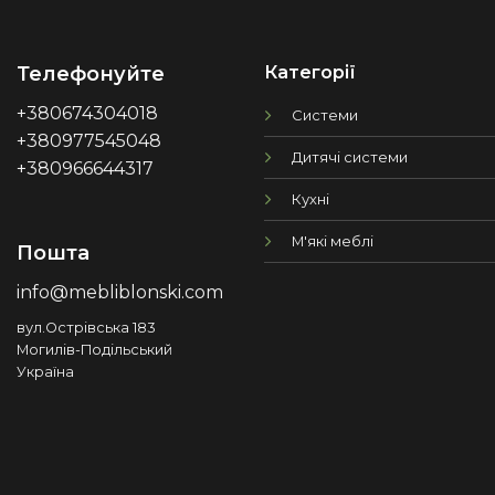
Категорії
Телефонуйте
+380674304018
Системи
+380977545048
Дитячі системи
+380966644317
Кухні
М'які меблі
Пошта
info@mebliblonski.com
вул.Острівська 183
Могилів-Подільський
Україна