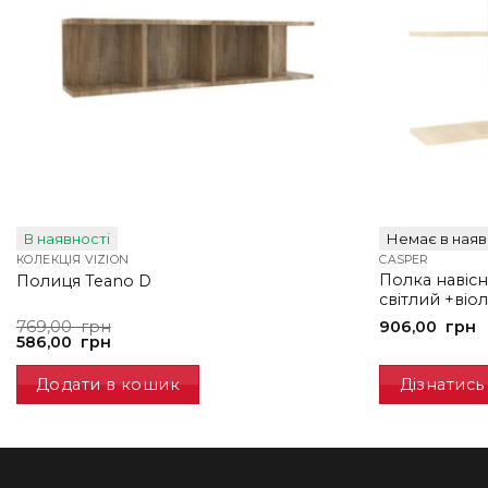
В наявності
Немає в наяв
КОЛЕКЦІЯ VIZION
CASPER
Полка навісн
Полиця Teano D
світлий +віо
Оригінальна
Поточна
769,00
грн
906,00
грн
ціна:
ціна:
586,00
грн
769,00
586,00
грн.
грн.
Додати в кошик
Дізнатись