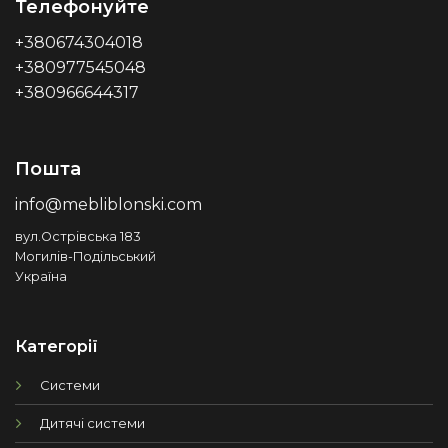
Телефонуйте
+380674304018
+380977545048
+380966644317
Пошта
info@mebliblonski.com
вул.Острівська 183
Могилів-Подільський
Україна
Категорії
Системи
Дитячі системи