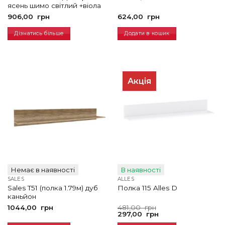
ясень шимо світлий +віола
906,00
грн
624,00
грн
Дізнатись більше
Додати в кошик
Акція
Немає в наявності
В наявності
SALES
ALLES
Sales T51 (полка 1.79м) дуб
Полка 115 Alles D
каньйон
Оригінальна
Поточна
1044,00
грн
481,00
грн
ціна:
ціна:
297,00
грн
481,00
297,00