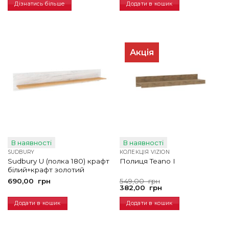
грн.
грн.
Дізнатись більше
Додати в кошик
Акція
В наявності
В наявності
SUDBURY
КОЛЕКЦІЯ VIZION
Sudbury U (полка 180) крафт
Полиця Teano I
білий+крафт золотий
Оригінальна
Поточна
690,00
грн
549,00
грн
ціна:
ціна:
382,00
грн
549,00
382,00
грн.
грн.
Додати в кошик
Додати в кошик