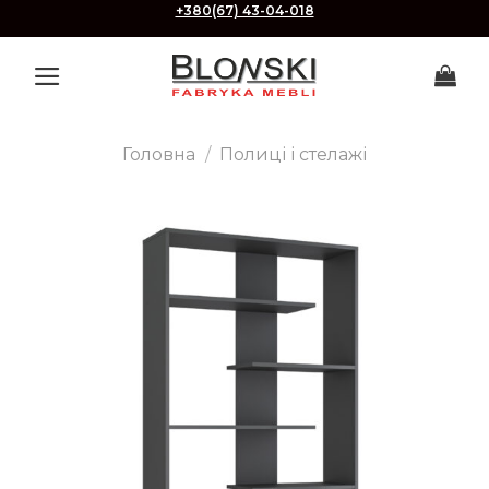
Skip
+380(67) 43-04-018
to
content
Головна
/
Полиці і стелажі