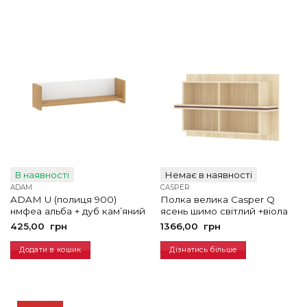
В наявності
Немає в наявності
ADAM
CASPER
ADAM U (полиця 900)
Полка велика Casper Q
нмфеа альба + дуб кам’яний
ясень шимо світлий +віола
425,00
грн
1366,00
грн
Додати в кошик
Дізнатись більше