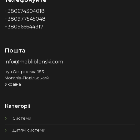
Телефонуйте
+380674304018
+380977545048
+380966644317
Пошта
info@mebliblonski.com
вул.Острівська 183
Могилів-Подільський
Україна
Категорії
Системи
Дитячі системи