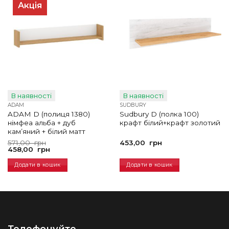
Акція
В наявності
В наявності
ADAM
SUDBURY
ADAM D (полиця 1380)
Sudbury D (полка 100)
німфеа альба + дуб
крафт білий+крафт золотий
кам’яний + білий матт
Оригінальна
Поточна
571,00
грн
453,00
грн
ціна:
ціна:
458,00
грн
571,00
458,00
грн.
грн.
Додати в кошик
Додати в кошик