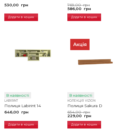
Оригінальна
Поточна
530,00
грн
769,00
грн
ціна:
ціна:
586,00
грн
769,00
586,00
грн.
грн.
Додати в кошик
Додати в кошик
Акція
В наявності
В наявності
LABIRINT
КОЛЕКЦІЯ VIZION
Полиця Labirint 14
Полиця Sakura D
Оригінальна
Поточна
646,00
грн
654,00
грн
ціна:
ціна:
229,00
грн
654,00
229,00
грн.
грн.
Додати в кошик
Додати в кошик