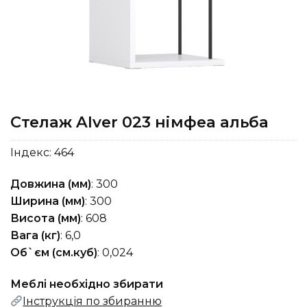
Стелаж Alver 023 німфеа альба
Індекс:
464
Довжина (мм)
: 300
Ширина (мм)
: 300
Висота (мм)
: 608
Вага (кг)
: 6,0
Об`єм (см.куб)
: 0,024
Меблі необхідно збирати
Інструкція по збиранню