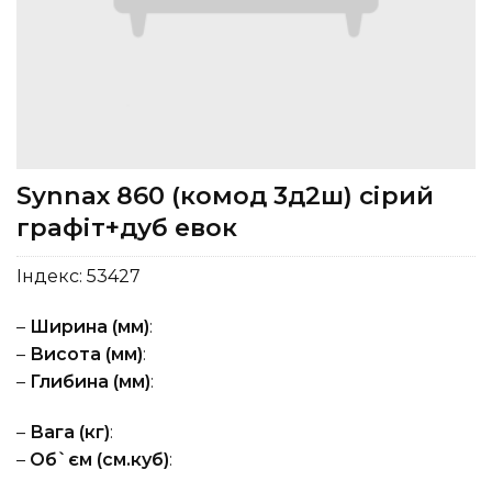
Synnax 860 (комод 3д2ш) сірий
графіт+дуб евок
Індекс:
53427
–
Ширина (мм)
:
–
Висота (мм)
:
–
Глибина (мм)
:
–
Вага (кг)
:
–
Об`єм (см.куб)
: