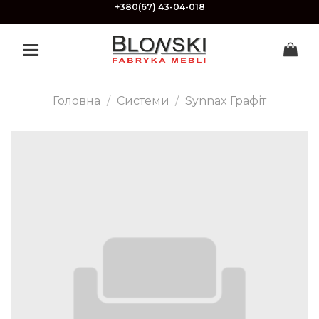
Skip
+380(67) 43-04-018
to
content
Головна
/
Системи
/
Synnax Графіт