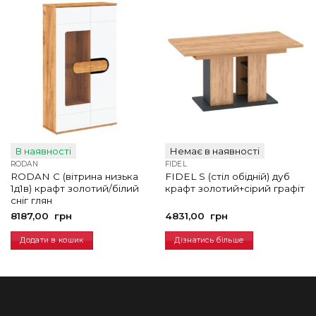
В наявності
Немає в наявності
RODAN
FIDEL
RODAN C (вітрина низька
FIDEL S (стіл обідній) дуб
1д1в) крафт золотий/білий
крафт золотий+сірий графіт
сніг глян
8187,00
грн
4831,00
грн
Додати в кошик
Дізнатись більше