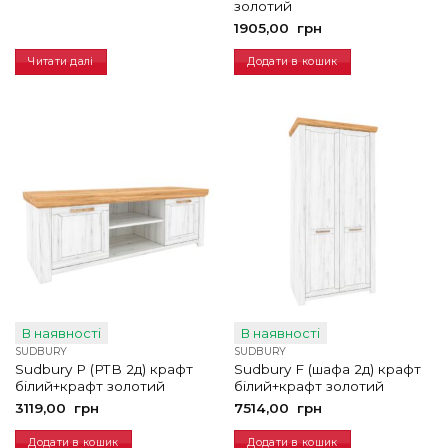
золотий
1905,00
грн
Читати далі
Додати в кошик
В наявності
В наявності
SUDBURY
SUDBURY
Sudbury P (РТВ 2д) крафт
Sudbury F (шафа 2д) крафт
білий+крафт золотий
білий+крафт золотий
3119,00
грн
7514,00
грн
Додати в кошик
Додати в кошик