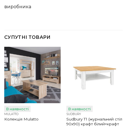
виробника
СУПУТНІ ТОВАРИ
В наявності
В наявності
MULATTO
SUDBURY
Sudbury T1 (журнальний стіл
Колекція Mulatto
90х90) крафт білий+крафт