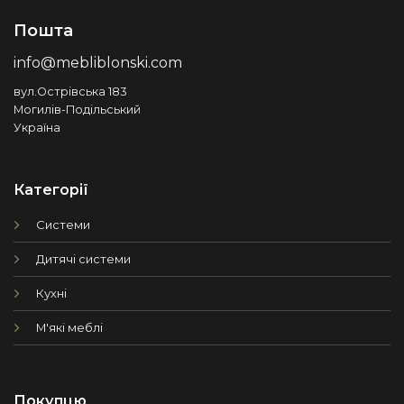
Пошта
info@mebliblonski.com
вул.Острівська 183
Могилів-Подільський
Україна
Категорії
Системи
Дитячі системи
Кухні
М'які меблі
Покупцю