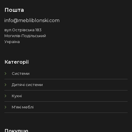
Пошта
info@mebliblonski.com
вул.Острівська 183
Могилів-Подільський
Україна
Категорії
Системи
Дитячі системи
Кухні
М'які меблі
Покупцю