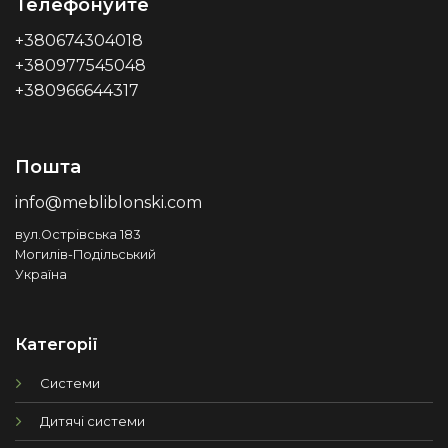
Телефонуйте
+380674304018
+380977545048
+380966644317
Пошта
info@mebliblonski.com
вул.Острівська 183
Могилів-Подільський
Україна
Категорії
Системи
Дитячі системи