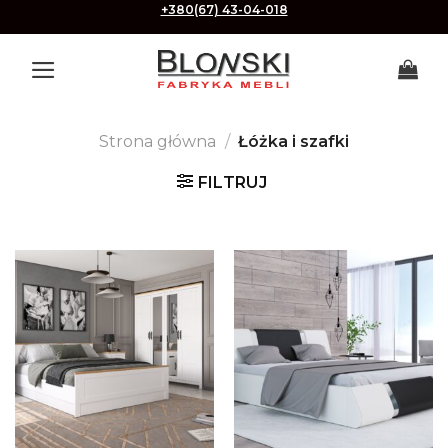
Skip
+380(67) 43-04-018
to
content
Strona główna
/
Łóżka i szafki
FILTRUJ