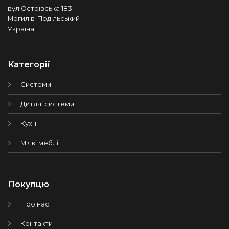
вул.Острівська 183
Могилів-Подільський
Україна
Категорії
Системи
Дитячі системи
Кухні
М'які меблі
Покупцю
Про нас
Контакти