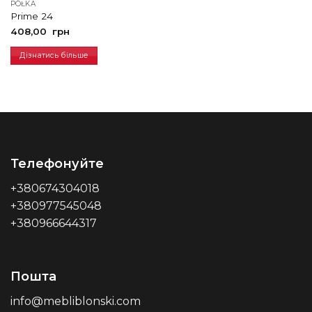
PÓŁKA
Prime 24
408,00
грн
Дізнатись більше
Телефонуйте
+380674304018
+380977545048
+380966644317
Пошта
info@mebliblonski.com