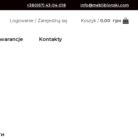
+380(67) 43-04-018
info@mebliblonski.com
Logowanie / Zarejestruj się
Koszyk /
0,00
грн
warancje
Kontakty
ти