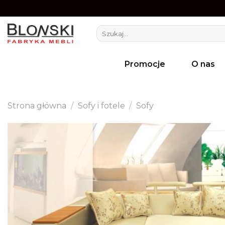
Skip
to
Szukaj:
content
Promocje
O nas
Strona główna
/
Sofy i fotele
/
Sofy