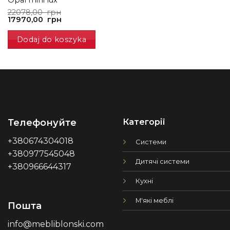
Pierwotna
Aktualna
22078,00
грн
cena
cena
17970,00
грн
wynosiła:
wynosi:
22078,00
17970,00
Dodaj do koszyka
грн.
грн.
Категорії
Телефонуйте
+380674304018
Системи
+380977545048
Дитячі системи
+380966644317
Кухні
М'які меблі
Пошта
info@mebliblonski.com