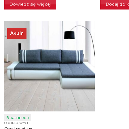
Dowiedz się więcej
Dodaj do 
Акція
В наявності
ODCINKOWYCH
Opal mini lux