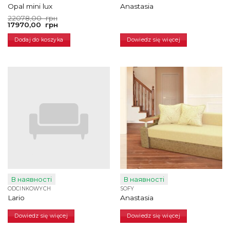
Opal mini lux
Anastasia
Pierwotna
Aktualna
22078,00
грн
cena
cena
17970,00
грн
wynosiła:
wynosi:
22078,00
17970,00
Dodaj do koszyka
Dowiedz się więcej
грн.
грн.
В наявності
В наявності
ODCINKOWYCH
SOFY
Lario
Anastasia
Dowiedz się więcej
Dowiedz się więcej