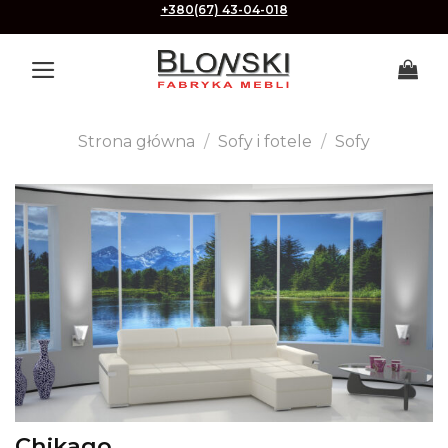
Skip
+380(67) 43-04-018
to
content
Strona główna
/
Sofy i fotele
/
Sofy
Chikago