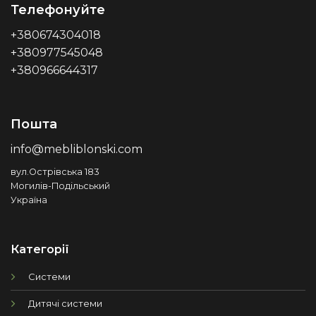
Телефонуйте
+380674304018
+380977545048
+380966644317
Пошта
info@mebliblonski.com
вул.Острівська 183
Могилів-Подільський
Україна
Категорії
Системи
Дитячі системи