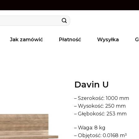
Jak zamówić
Płatność
Wysyłka
G
Davin U
– Szerokość: 1000 mm
– Wysokość: 250 mm
– Głębokość: 253 mm
– Waga: 8 kg
– Objętość: 0.0168 m³