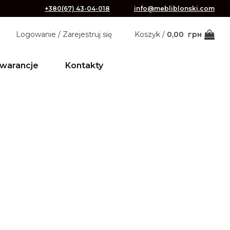
+380(67) 43-04-018
info@mebliblonski.com
Logowanie / Zarejestruj się
Koszyk /
0,00
грн
warancje
Kontakty