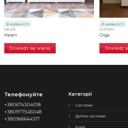
В наявності
В наявності
HELEN
SYSTEMY
Helen
Olga
Dowiedz się więcej
Dowiedz si
Категорії
Телефонуйте
+380674304018
Системи
+380977545048
Дитячі системи
+380966644317
Кухні