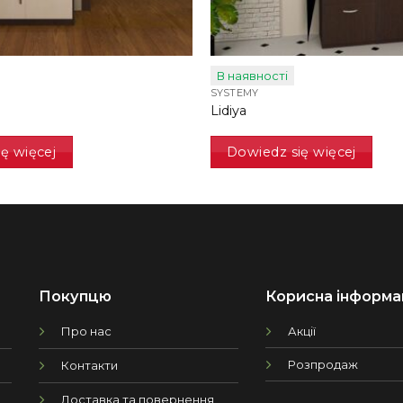
В наявності
SYSTEMY
Lidiya
ę więcej
Dowiedz się więcej
Покупцю
Корисна інформа
Про нас
Акції
Розпродаж
Контакти
Доставка та повернення