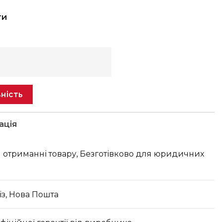
ти
ність
ація
 отриманні товару, Безготівково для юридичних
з, Нова Пошта