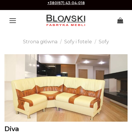
Skip
+380(67) 43-04-018
to
content
Strona główna
/
Sofy i fotele
/
Sofy
Diva