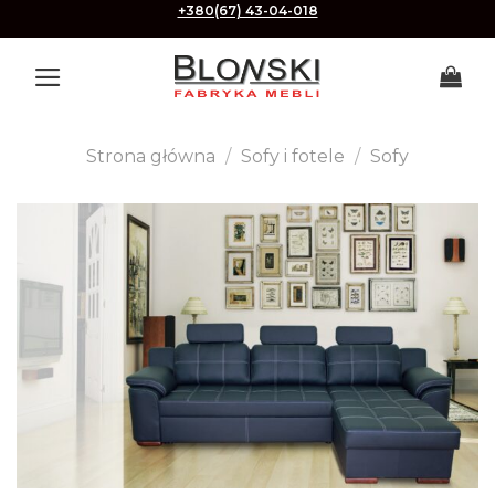
Skip
+380(67) 43-04-018
to
content
Strona główna
/
Sofy i fotele
/
Sofy