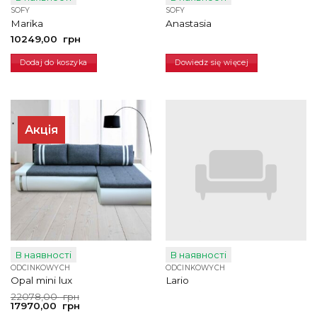
SOFY
SOFY
Marika
Anastasia
10249,00
грн
Dodaj do koszyka
Dowiedz się więcej
Акція
В наявності
В наявності
ODCINKOWYCH
ODCINKOWYCH
Opal mini lux
Lario
Pierwotna
Aktualna
22078,00
грн
cena
cena
17970,00
грн
wynosiła:
wynosi: