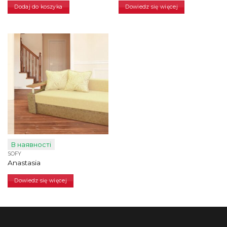
22078,00
17970,00
Dodaj do koszyka
Dowiedz się więcej
грн.
грн.
В наявності
SOFY
Anastasia
Dowiedz się więcej