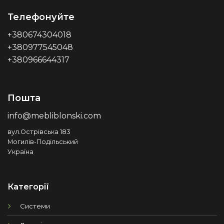
Телефонуйте
+380674304018
+380977545048
+380966644317
Пошта
info@mebliblonski.com
вул.Острівська 183
Могилів-Подільський
Україна
Категорії
Системи