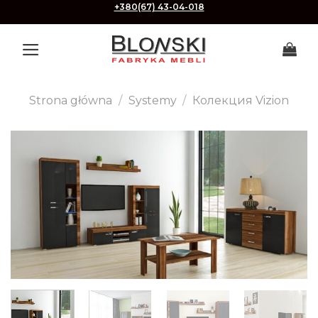
Skip
+380(67) 43-04-018
to
content
Strona główna
/
Systemy
/
Колекция Vizion