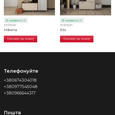
В наявності
В наявності
SYSTEMY
SYSTEMY
Mikena
Elis
Dowiedz się więcej
Dowiedz się więcej
Телефонуйте
+380674304018
+380977545048
+380966644317
Пошта