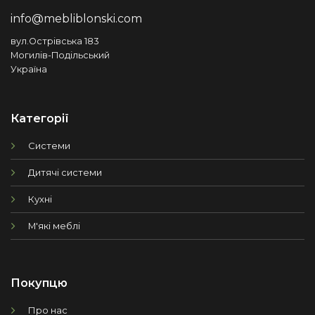
info@mebliblonski.com
вул.Острівська 183
Могилів-Подільський
Україна
Категорії
Системи
Дитячі системи
Кухні
М'які меблі
Покупцю
Про нас