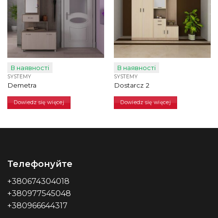
В наявності
В наявності
SYSTEMY
SYSTEMY
Demetra
Dostarcz 2
Dowiedz się więcej
Dowiedz się więcej
Телефонуйте
+380674304018
+380977545048
+380966644317