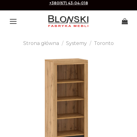
Skip
+380(67) 43-04-018
to
content
Strona główna
/
Systemy
/
Toronto