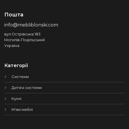
Пошта
info@mebliblonski.com
вул.Острівська 183
Могилів-Подільський
Україна
Категорії
Системи
Дитячі системи
Кухні
М'які меблі