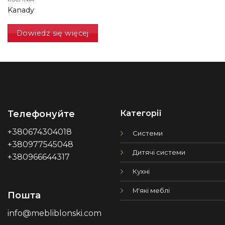
Kanady
Dowiedz się więcej
Категорії
Телефонуйте
+380674304018
Системи
+380977545048
Дитячі системи
+380966644317
Кухні
М'які меблі
Пошта
info@mebliblonski.com