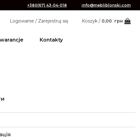
+380(67) 43-04-018
info@mebliblonski.com
Logowanie / Zarejestruj się
Koszyk /
0,00
грн
warancje
Kontakty
ти
ація