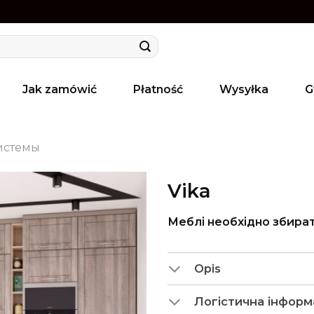
Jak zamówić
Płatność
Wysyłka
G
истемы
Vika
Меблі необхідно збира
Opis
Логістична інформ