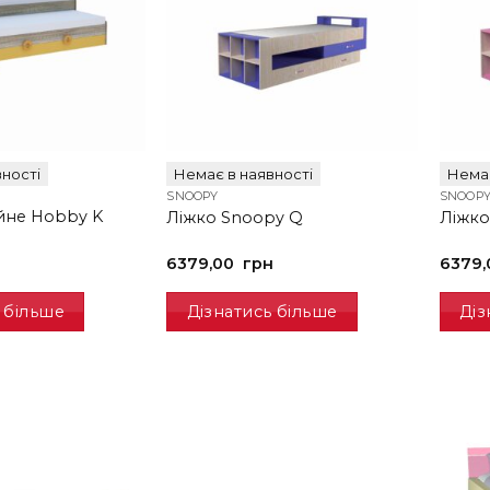
ності
Немає в наявності
Немає
SNOOPY
SNOOP
йне Hobby K
Ліжко Snoopy Q
Ліжко
6379,00
грн
6379
 більше
Дізнатись більше
Діз