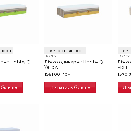
ності
Немає в наявності
Немає
HOBBY
HOBBY
арне Hobby Q
Ліжко одинарне Hobby Q
Ліжко
Yellow
Viola
1561,00
грн
1570,
 більше
Дізнатись більше
Діз