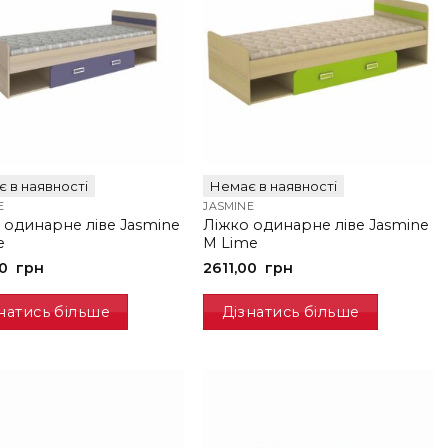
 в наявності
Немає в наявності
E
JASMINE
 одинарне ліве Jasmine
Ліжко одинарне ліве Jasmine
e
M Lime
00
грн
2611,00
грн
натись більше
Дізнатись більше