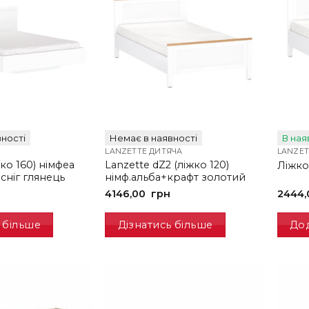
ності
Немає в наявності
В ная
LANZETTE ДИТЯЧА
LANZET
жко 160) німфеа
Lanzette dZ2 (ліжко 120)
Ліжко
сніг глянець
німф.альба+крафт золотий
4146,00
грн
2444
 більше
Дізнатись більше
До