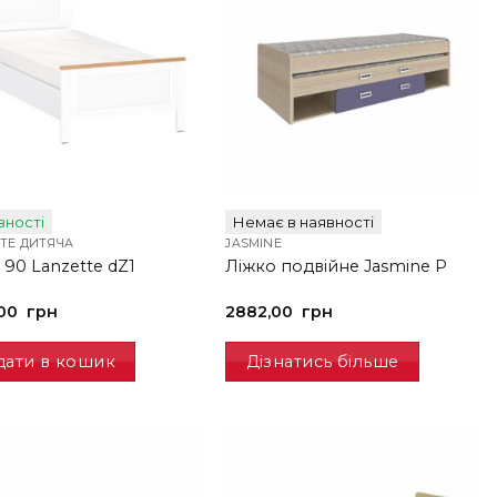
вності
Немає в наявності
TE ДИТЯЧА
JASMINE
 90 Lanzette dZ1
Ліжко подвійне Jasmine P
,00
грн
2882,00
грн
дати в кошик
Дізнатись більше