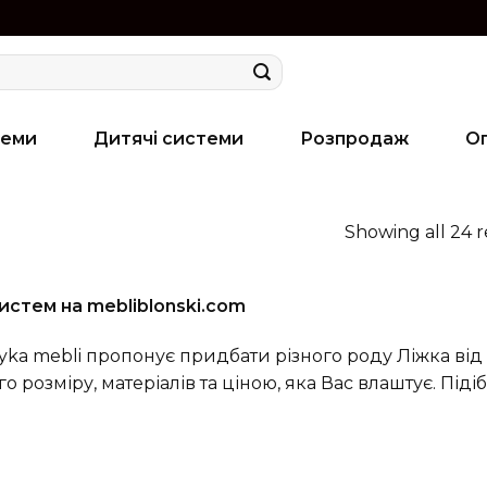
теми
Дитячі системи
Розпродаж
О
Showing all 24 r
систем на mebliblonski.com
ryka mebli пропонує придбати різного роду Ліжка від
ого розміру, матеріалів та ціною, яка Вас влаштує. 