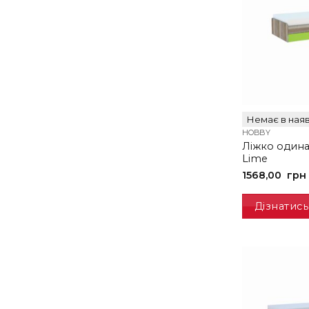
Немає в наяв
HOBBY
Ліжко один
Lime
1568,00
грн
Дізнатись