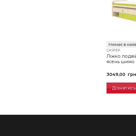
Немає в наяв
CASPER
Ліжко подві
ясень шимо 
3049,00
гр
Дізнатись