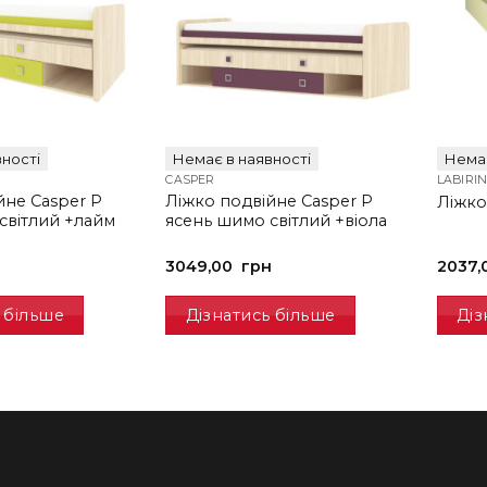
ності
Немає в наявності
Немає
CASPER
LABIRI
йне Casper P
Ліжко подвійне Casper P
Ліжко 
світлий +лайм
ясень шимо світлий +віола
н
3049,00
грн
2037,
 більше
Дізнатись більше
Діз