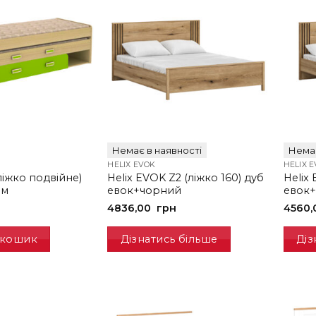
Немає в наявності
Немає
HELIX EVOK
HELIX 
ліжко подвійне)
Helix EVOK Z2 (ліжко 160) дуб
Helix 
йм
евок+чорний
евок
4836,00
грн
4560
 кошик
Дізнатись більше
Діз