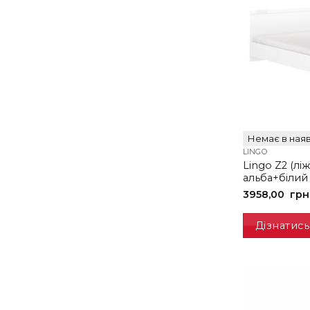
Немає в наяв
LINGO
Lingo Z2 (лі
альба+білий 
3958,00
грн
Дізнатись