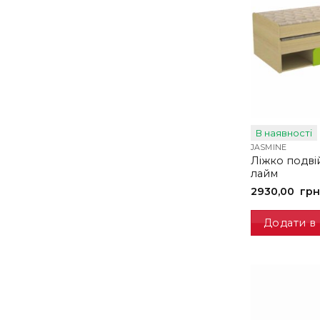
В наявності
JASMINE
Ліжко подві
лайм
2930,00
грн
Додати в