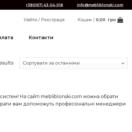
+380(67) 43-04-018
info@mebliblonski.com
Увійти / Реєстрація
Кошик /
0,00
грн
плата
Контакти
esults
 систем! На сайті mebliblonski.com можна обрати
Підібрати вам допоможуть професіональні менеджери