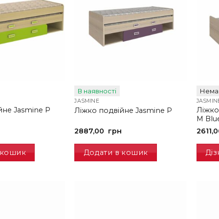
В наявності
Немає
JASMINE
JASMIN
йне Jasmine P
Ліжко
Ліжко подвійне Jasmine P
M Blu
2887,00
грн
2611,
 кошик
Додати в кошик
Діз