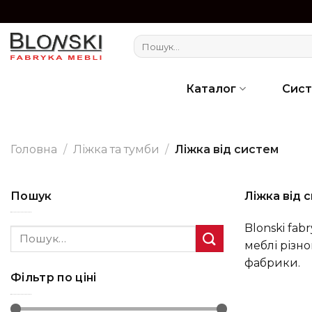
Skip
to
Шукати:
content
Каталог
Сис
Головна
/
Ліжка та тумби
/
Ліжка від систем
Пошук
Ліжка від 
Blonski fab
Шукати:
меблі різн
фабрики.
Фільтр по ціні