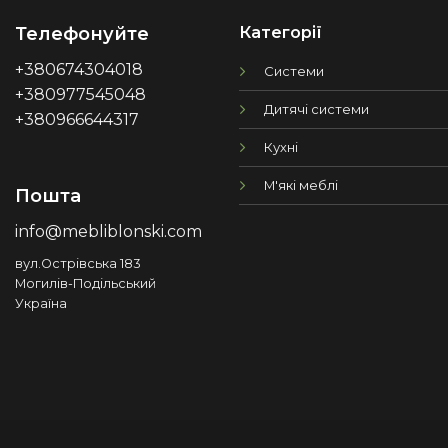
Категорії
Телефонуйте
+380674304018
Системи
+380977545048
Дитячі системи
+380966644317
Кухні
М'які меблі
Пошта
info@mebliblonski.com
вул.Острівська 183
Могилів-Подільський
Україна