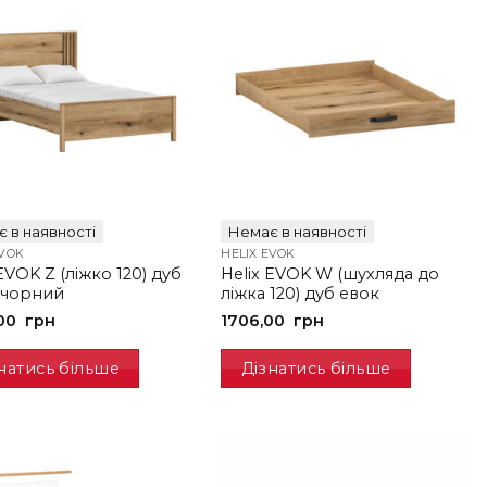
 в наявності
Немає в наявності
EVOK
HELIX EVOK
EVOK Z (ліжко 120) дуб
Helix EVOK W (шухляда до
+чорний
ліжка 120) дуб евок
,00
грн
1706,00
грн
натись більше
Дізнатись більше