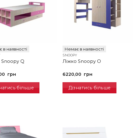
 в наявності
Немає в наявності
Y
SNOOPY
 Snoopy Q
Ліжко Snoopy O
,00
грн
6220,00
грн
натись більше
Дізнатись більше