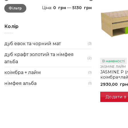
Мінімальна
Найбільша
Ціна:
0 грн
—
5130 грн
Фільтр
ціна
ціна
Колір
дуб евок та чорний мат
(3)
дуб крафт золотий та німфея
(2)
В наявності
альба
JASMINE ЛАЙМ
JASMINE P (
коімбра + лайм
(1)
коімбра+ла
німфея альба
(1)
2930,00
грн
Додати в