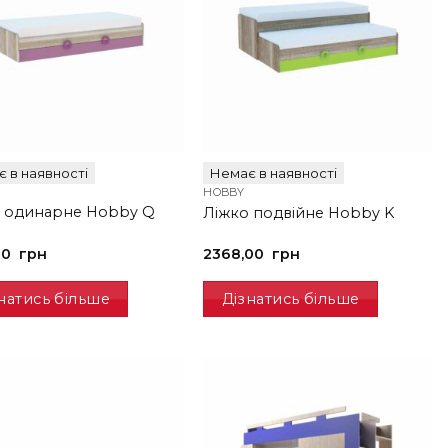
 в наявності
Немає в наявності
HOBBY
 одинарне Hobby Q
Ліжко подвійне Hobby K
00
грн
2368,00
грн
натись більше
Дізнатись більше