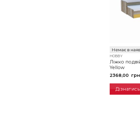
Немає в наяв
HOBBY
Ліжко подві
Yellow
2368,00
грн
Дізнатись