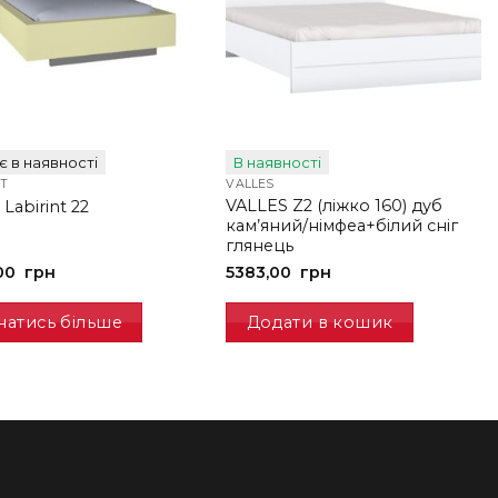
 в наявності
В наявності
NT
VALLES
VALLES Z2 (ліжко 160) дуб
Labirint 22
кам’яний/німфеа+білий сніг
глянець
00
грн
5383,00
грн
натись більше
Додати в кошик