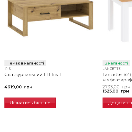
Немає в наявності
В наявності
IRIS
LANZETTE
Lanzette_S2 (
Стіл журнальний 1Ш Iris T
німфеа+краф
Оригінальна
Поточна
4619,00
грн
2733,00
грн
ціна:
ціна:
1525,00
грн
2733,00
1525,00
грн.
грн.
Дізнатись більше
Додати в