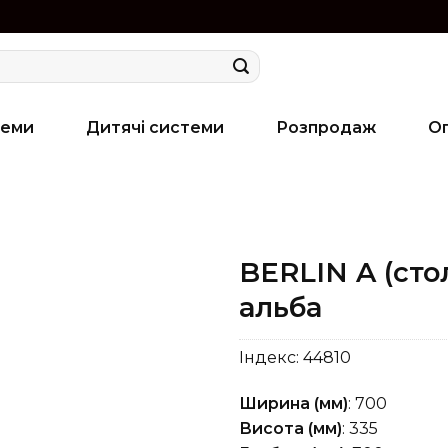
теми
Дитячі системи
Розпродаж
О
BERLIN A (ст
альба
Індекс:
44810
Ширина (мм)
: 700
Висота (мм)
: 335