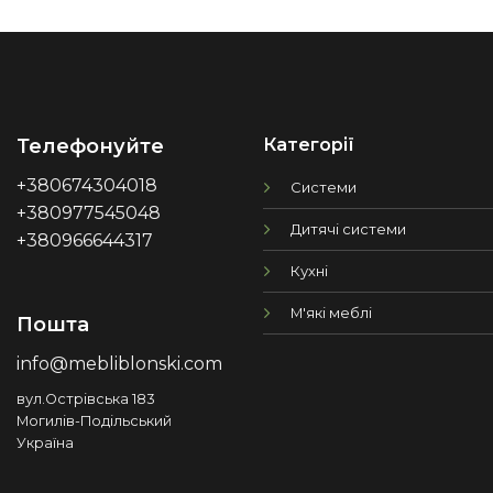
Категорії
Телефонуйте
+380674304018
Системи
+380977545048
Дитячі системи
+380966644317
Кухні
М'які меблі
Пошта
info@mebliblonski.com
вул.Острівська 183
Могилів-Подільський
Україна