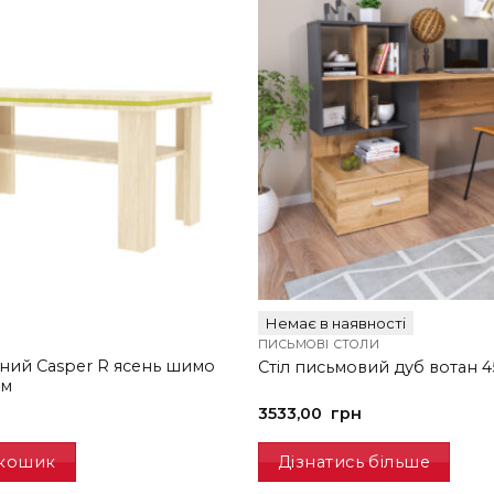
Немає в наявності
ПИСЬМОВІ СТОЛИ
ьний Casper R ясень шимо
Стіл письмовий дуб вотан 4
йм
3533,00
грн
 кошик
Дізнатись більше