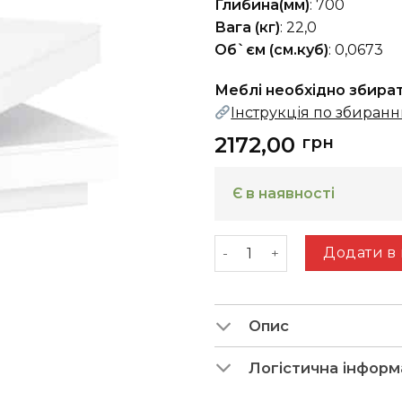
Глибина(мм)
: 700
Вага (кг)
: 22,0
Об`єм (см.куб)
: 0,0673
Меблі необхідно збира
Інструкція по збиран
2172,00
грн
Є в наявності
BERLIN A (столик повор
Додати в
Опис
Логістична інформ