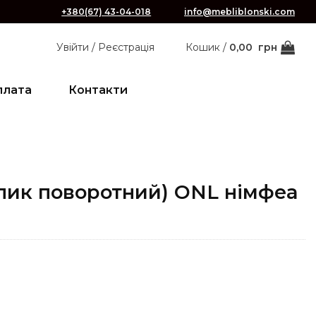
+380(67) 43-04-018
info@mebliblonski.com
Увійти / Реєстрація
Кошик /
0,00
грн
плата
Контакти
олик поворотний) ONL німфеа