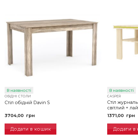
В наявності
В наявності
ОБІДНІ СТОЛИ
CASPER
Стіл журнал
Стіл обідній Davin S
світлий + ла
3704,00
грн
1371,00
грн
Додати в кошик
Додати в