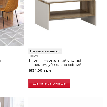
Немає в наявності
TIRION
Tirion T (журнальний столик)
н
кашемір+дуб делано світлий
1634,00
грн
Дізнатись більше