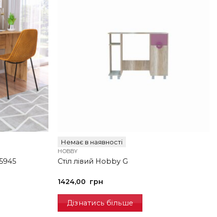
Немає в наявності
HOBBY
5945
Стіл лівий Hobby G
1424,00
грн
Дізнатись більше