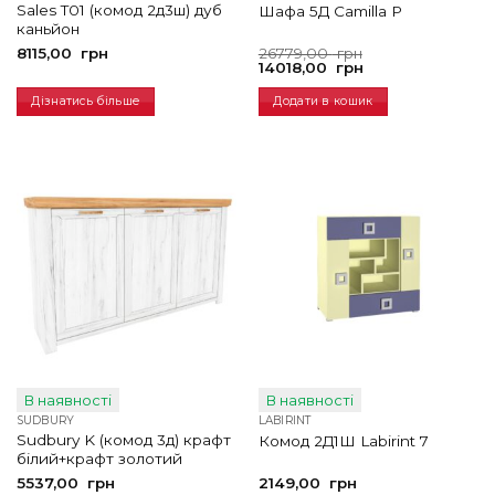
Sales T01 (комод 2д3ш) дуб
Шафа 5Д Camilla P
каньйон
Оригінальна
Поточна
8115,00
грн
26779,00
грн
ціна:
ціна:
14018,00
грн
26779,00
14018,00
грн.
грн.
Дізнатись більше
Додати в кошик
В наявності
В наявності
SUDBURY
LABIRINT
Sudbury K (комод 3д) крафт
Комод 2Д1Ш Labirint 7
білий+крафт золотий
5537,00
грн
2149,00
грн