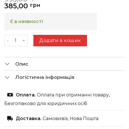
ціна:
ціна:
385,00
грн
995,00
385,00
грн.
грн.
Є в наявності
Полка 1100 Camilla S кількість
Додати в кошик
Опис
Логістична інформація
Оплата.
Оплата при отриманні товару,
Безготівково для юридичних осіб
Доставка.
Самовивіз, Нова Пошта