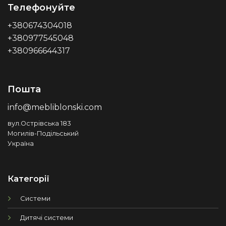
Телефонуйте
+380674304018
+380977545048
+380966644317
Пошта
info@mebliblonski.com
вул.Острівська 183
Могилів-Подільський
Україна
Категорії
Системи
Дитячі системи