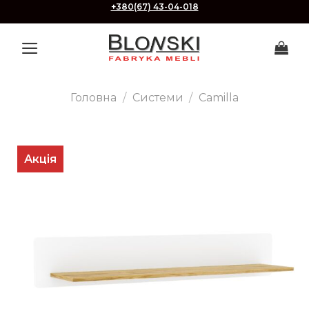
Skip
+380(67) 43-04-018
to
content
Головна
/
Системи
/
Camilla
Акція