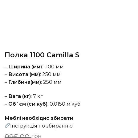
Полка 1100 Camilla S
–
Ширина (мм)
: 1100 мм
–
Висота (мм)
: 250 мм
–
Глибина(мм)
: 250 мм
–
Вага (кг)
: 7 кг
–
Об`єм (см.куб)
: 0.0150 м.куб
Меблі необхідно збирати
Інструкція по збиранню
Оригінальна
Поточна
995,00
грн