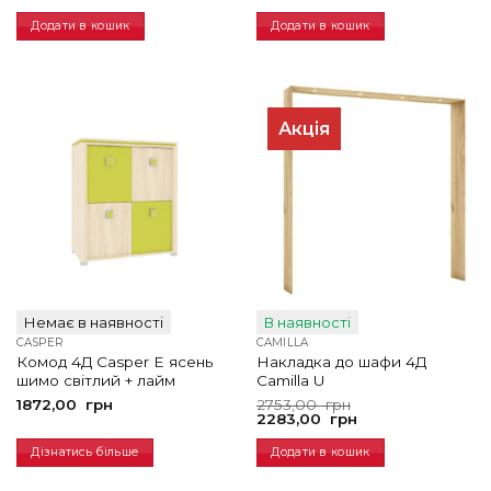
Додати в кошик
Додати в кошик
Акція
Немає в наявності
В наявності
CASPER
CAMILLA
Комод 4Д Casper E ясень
Накладка до шафи 4Д
шимо світлий + лайм
Camilla U
Оригінальна
Поточна
1872,00
грн
2753,00
грн
ціна:
ціна:
2283,00
грн
2753,00
2283,00
грн.
грн.
Дізнатись більше
Додати в кошик