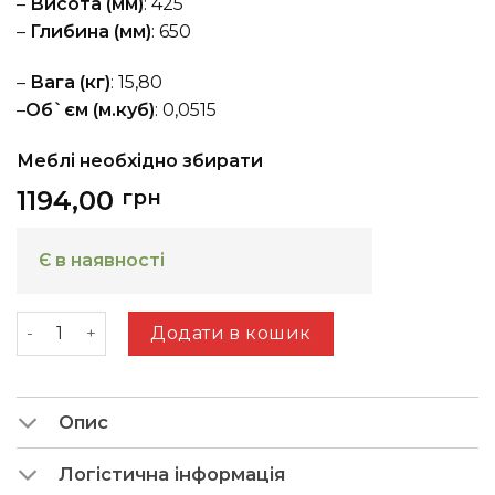
–
Висота (мм)
: 425
–
Глибина (мм)
: 650
–
Вага (кг)
: 15,80
–
Об`єм (м.куб)
: 0,0515
Меблі необхідно збирати
1194,00
грн
Є в наявності
Heming Y (журнальний стіл) сірий шифер 0171 + д
Додати в кошик
Опис
Логістична інформація