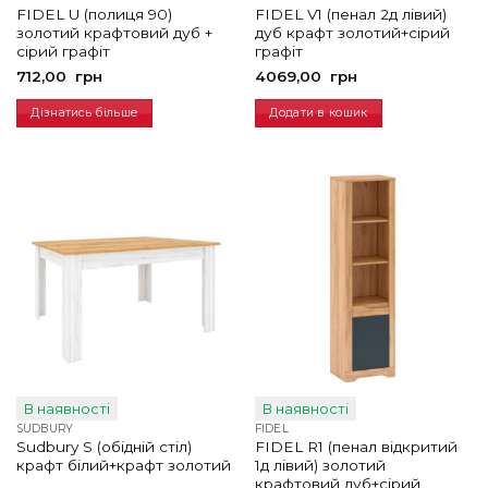
FIDEL U (полиця 90)
FIDEL V1 (пенал 2д лівий)
золотий крафтовий дуб +
дуб крафт золотий+сірий
сірий графіт
графіт
712,00
грн
4069,00
грн
Дізнатись більше
Додати в кошик
В наявності
В наявності
SUDBURY
FIDEL
Sudbury S (обідній стіл)
FIDEL R1 (пенал відкритий
крафт білий+крафт золотий
1д лівий) золотий
крафтовий дуб+сірий