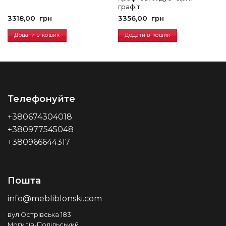
графіт
3318,00
грн
3356,00
грн
Додати в кошик
Додати в кошик
Телефонуйте
+380674304018
+380977545048
+380966644317
Пошта
info@mebliblonski.com
вул.Острівська 183
Могилів-Подільський