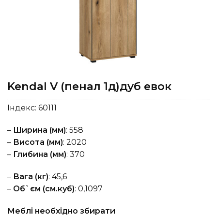
Kendal V (пенал 1д)дуб евок
Індекс:
60111
–
Ширина (мм)
: 558
–
Висота (мм)
: 2020
–
Глибина (мм)
: 370
–
Вага (кг)
: 45,6
–
Об`єм (см.куб)
: 0,1097
Меблі необхідно збирати