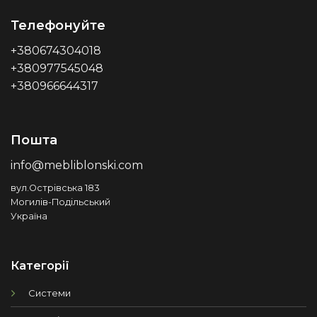
Телефонуйте
+380674304018
+380977545048
+380966644317
Пошта
info@mebliblonski.com
вул.Острівська 183
Могилів-Подільський
Україна
Категорії
Системи