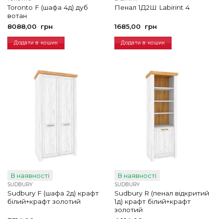
Toronto F (шафа 4д) дуб
Пенал 1Д2Ш Labirint 4
вотан
8088,00
грн
1685,00
грн
Додати в кошик
Додати в кошик
В наявності
В наявності
SUDBURY
SUDBURY
Sudbury F (шафа 2д) крафт
Sudbury R (пенал відкритий
білий+крафт золотий
1д) крафт білий+крафт
золотий