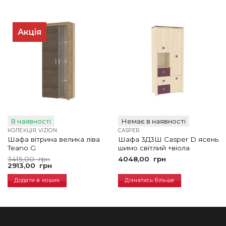
Акція
В наявності
Немає в наявності
КОЛЕКЦІЯ VIZION
CASPER
Шафа вітрина велика ліва
Шафа 3Д3Ш Casper D ясень
Teano G
шимо світлий +віола
Оригінальна
Поточна
3415,00
грн
4048,00
грн
ціна:
ціна:
2913,00
грн
3415,00
2913,00
грн.
грн.
Додати в кошик
Дізнатись більше