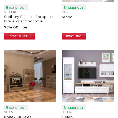
В наявності
В наявності
SUDBURY
MONE
Sudbury F (шафа 2д) крафт
Mone
білий+крафт золотий
7514,00
грн
Додати в кошик
Читати далі
В наявності
В наявності
SALES
HELEN
Колекція Sales
Helen