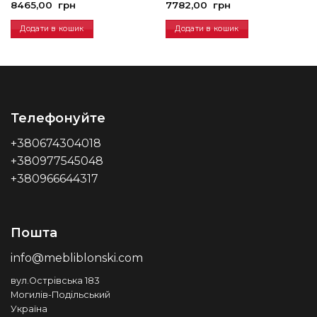
8465,00
грн
7782,00
грн
Додати в кошик
Додати в кошик
Телефонуйте
+380674304018
+380977545048
+380966644317
Пошта
info@mebliblonski.com
вул.Острівська 183
Могилів-Подільський
Україна